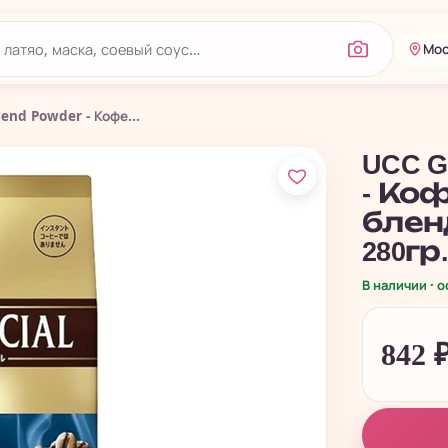
Мос
lend Powder - Кофе...
UCC Go
- Ко
блен
280гр
В наличии · 
842