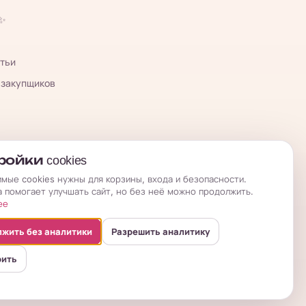
 ✨
тьи
 закупщиков
ойки cookies
мые cookies нужны для корзины, входа и безопасности.
а помогает улучшать сайт, но без неё можно продолжить.
ее
жить без аналитики
Разрешить аналитику
оить
бличная оферта
Условия возврата
Политика
Настройки cookies