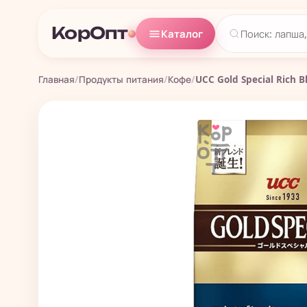
КорОпт
Каталог
Главная
/
Продукты питания
/
Кофе
/
UCC Gold Special Rich B