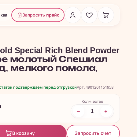
ква
Запросить
прайс
ld Special Rich Blend Powder
фе молотый Спешиал
д, мелкого помола,
.
остаток подтверждаем перед отгрузкой
Арт. 4901201151958
Количество
₽
−
+
Запросить счёт
В корзину