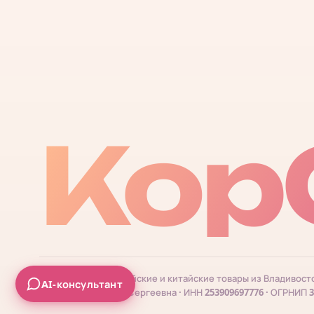
Кор
© 2026 КорОпт. Корейские и китайские товары из Владивост
AI-консультант
ИП Галицкая Мария Сергеевна · ИНН 253909697776 · ОГРНИП 