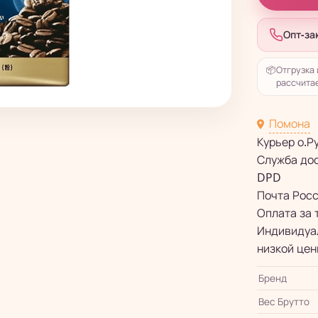
Опт-за
📦
Отгрузка 
рассчитае
Помона
Курьер о.Р
Служба до
DPD
Почта Рос
Оплата за 
Индивидуал
низкой цен
Бренд
Вес Брутто