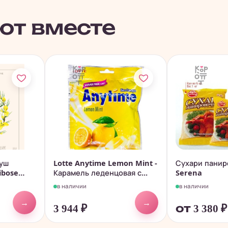
ют вместе
буш
Lotte Anytime Lemon Mint -
Сухари панир
bose
Карамель леденцовая с...
Serena
в наличии
в наличии
→
→
3 944
₽
от 3 380
₽