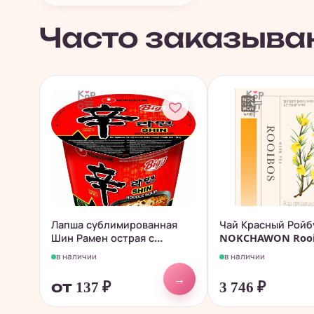
Часто заказыва
Лапша сублимированная
Чай Красный Рой
Шин Рамен острая с
NOKCHAWON Rooi
говядиной...
Tea...
в наличии
в наличии
→
от 137
₽
3 746
₽