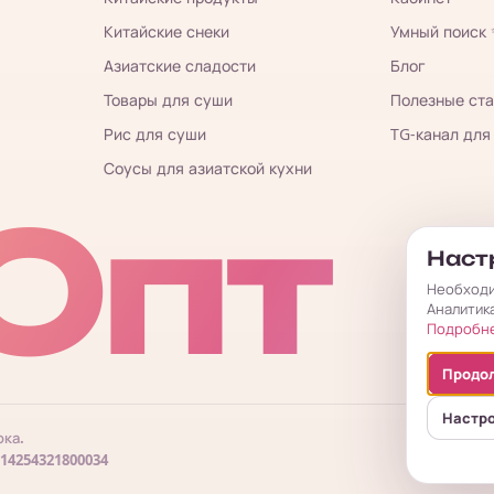
Китайские снеки
Умный поиск
Азиатские сладости
Блог
Товары для суши
Полезные ста
Рис для суши
TG-канал для
Соусы для азиатской кухни
Опт
Настр
Необходи
Аналитик
Подробн
Продол
Настр
ока.
Пу
314254321800034