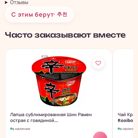
Отзывы
С этим берут
· 추천
Часто заказывают вместе
Лапша сублимированная Шин Рамен
Чай Кра
острая с говядиной...
Rooibose 
в наличии
в наличии