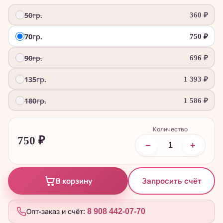
50гр.
360
₽
70гр.
750
₽
90гр.
696
₽
135гр.
1 393
₽
180гр.
1 586
₽
Количество
750
₽
−
+
Запросить счёт
В корзину
Опт-заказ и счёт:
8 908 442-07-70