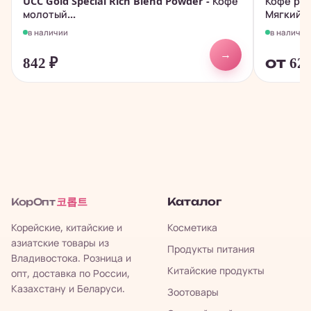
UCC Gold Special Rich Blend Powder - Кофе
Кофе рас
молотый...
Мягкий...
в наличии
в наличии
→
842
₽
от 62
코롭트
Каталог
КорОпт
Корейские, китайские и
Косметика
азиатские товары из
Продукты питания
Владивостока. Розница и
Китайские продукты
опт, доставка по России,
Казахстану и Беларуси.
Зоотовары