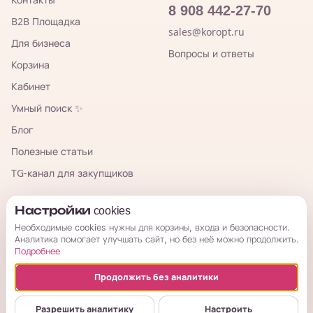
8 908 442-27-70
B2B Площадка
sales@koropt.ru
Для бизнеса
Вопросы и ответы
Корзина
Кабинет
Умный поиск ✨
Блог
Полезные статьи
TG-канал для закупщиков
КорОпт
Настройки cookies
Необходимые cookies нужны для корзины, входа и безопасности.
Аналитика помогает улучшать сайт, но без неё можно продолжить.
Подробнее
Продолжить без аналитики
© 2026 КорОпт. Корейские и китайские товары из Владивостока.
ИП Галицкая Мария Сергеевна · ИНН 253909697776 · ОГРНИП
Разрешить аналитику
Настроить
314254321800034