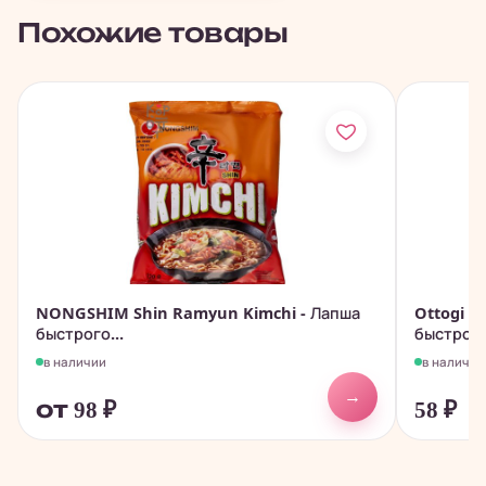
Похожие товары
NONGSHIM Shin Ramyun Kimchi - Лапша
Ottogi Od
быстрого...
быстрого
в наличии
в наличии
→
от 98
₽
58
₽