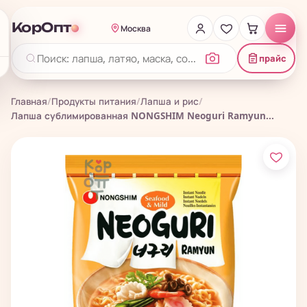
КорОпт
Москва
прайс
Главная
/
Продукты питания
/
Лапша и рис
/
Лапша сублимированная NONGSHIM Neoguri Ramyun...