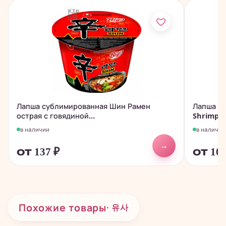
Лапша сублимированная Шин Рамен
Лапша с
острая с говядиной...
Shrimp Fl
в наличии
в наличии
→
от 137
₽
от 10
Похожие товары
· 유사