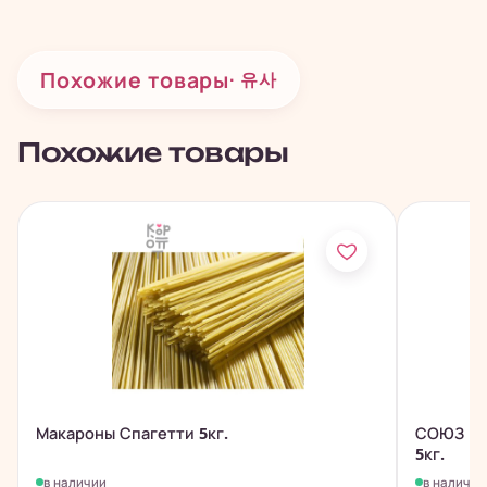
Похожие товары
· 유사
Похожие товары
Макароны Спагетти 5кг.
СОЮЗ ПИ
5кг.
в наличии
в наличии