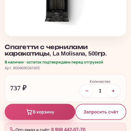
Спагетти с чернилами
каракатицы, La Molisana, 500гр.
В наличии · остаток подтверждаем перед отгрузкой
Арт. 8004690341605
Количество
737
₽
−
+
Запросить счёт
В корзину
Опт-заказ и счёт:
8 908 442-07-70