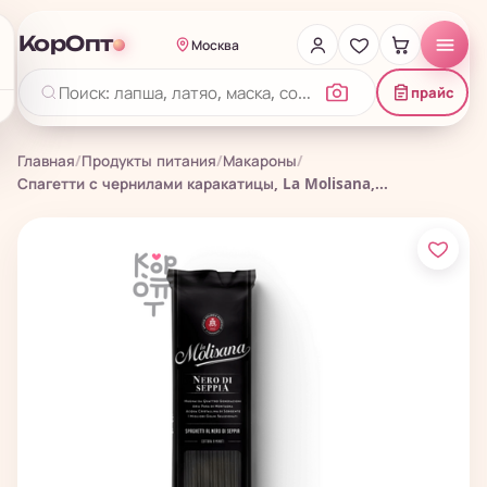
КорОпт
Москва
прайс
Главная
/
Продукты питания
/
Макароны
/
Спагетти с чернилами каракатицы, La Molisana,...