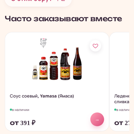
Часто заказывают вместе
Соус соевый, Yamasa (Ямаса)
Леденец 
сливкам
в наличии
в наличии
→
от 391
₽
от 27