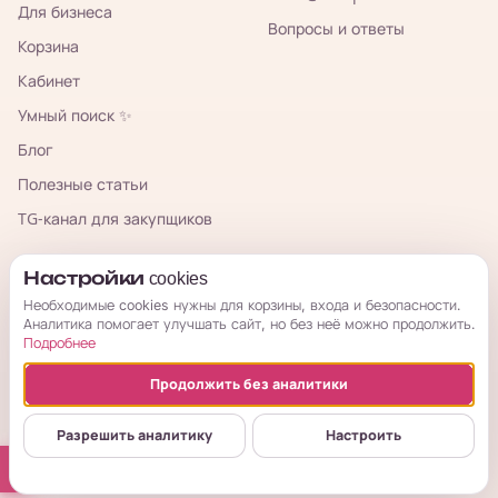
Для бизнеса
Вопросы и ответы
Корзина
Кабинет
Умный поиск ✨
Блог
Полезные статьи
TG-канал для закупщиков
КорОпт
Настройки cookies
Необходимые cookies нужны для корзины, входа и безопасности.
Аналитика помогает улучшать сайт, но без неё можно продолжить.
Подробнее
Продолжить без аналитики
© 2026 КорОпт. Корейские и китайские товары из Владивостока.
ИП Галицкая Мария Сергеевна · ИНН 253909697776 · ОГРНИП
Разрешить аналитику
Настроить
314254321800034
Публичная оферта
Условия возврата
Политика
Настройки cookies