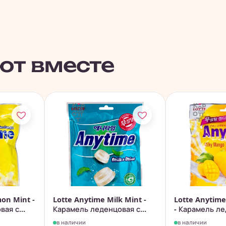
ют вместе
on Mint -
Lotte Anytime Milk Mint -
Lotte Anytim
ая с...
Карамель леденцовая с...
- Карамель ле
в наличии
в наличии