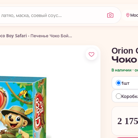
Мос
co Boy Safari - Печенье Чоко Бой...
Orion
Чоко
В наличии · 
1шт
Коробк
2 17