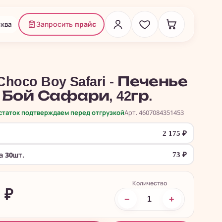
ква
Запросить
прайс
 Choco Boy Safari - Печенье
 Бой Сафари, 42гр.
остаток подтверждаем перед отгрузкой
Арт. 4607084351453
2 175
₽
а 30шт.
73
₽
Количество
5
₽
−
+