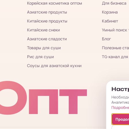
Корейская косметика оптом
Для бизнеса
Азиатские продукты
Корзина
Китайские продукты
Кабинет
Китайские снеки
Умный поиск
Азиатские сладости
Блог
Товары для суши
Полезные ста
Рис для суши
TG-канал для
Соусы для азиатской кухни
Опт
Настр
Необходи
Аналитик
Подробн
Продол