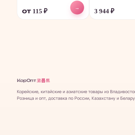
→
от 115
₽
3 944
₽
코롭트
КорОпт
Корейские, китайские и азиатские товары из Владивосто
Розница и опт, доставка по России, Казахстану и Белару