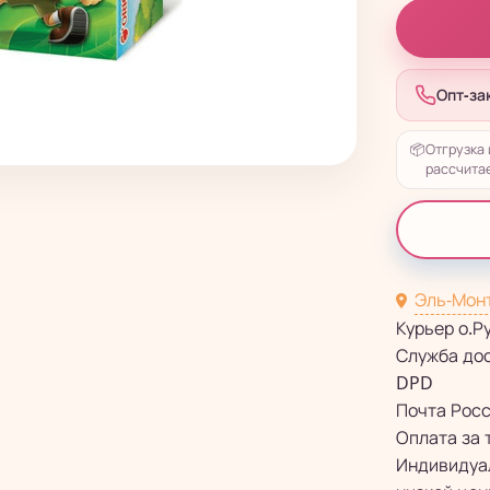
Опт-за
📦
Отгрузка 
рассчитае
Эль-Мон
Курьер о.Р
Служба до
DPD
Почта Рос
Оплата за 
Индивидуал