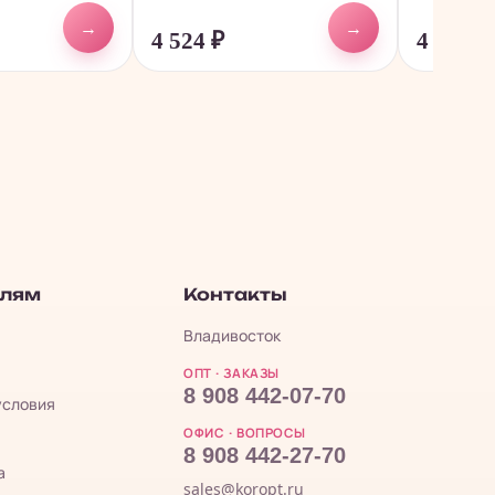
→
→
4 524
₽
4 324
₽
елям
Контакты
Владивосток
ОПТ · ЗАКАЗЫ
8 908 442-07-70
условия
ОФИС · ВОПРОСЫ
8 908 442-27-70
а
sales@koropt.ru