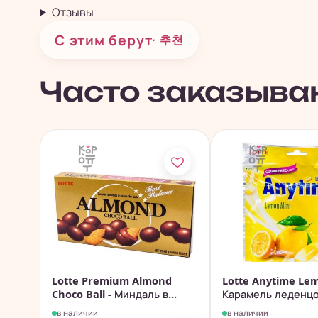
Отзывы
С этим берут
· 추천
Часто заказыва
Lotte Premium Almond
Lotte Anytime Lem
Choco Ball - Миндаль в...
Карамель леденцов
в наличии
в наличии