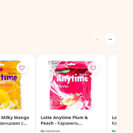
←
→
e Milky Mango
Lotte Anytime Plum &
Lotte Gre
денцовая с...
Peach - Карамель...
Карамель 
в наличии
в наличии