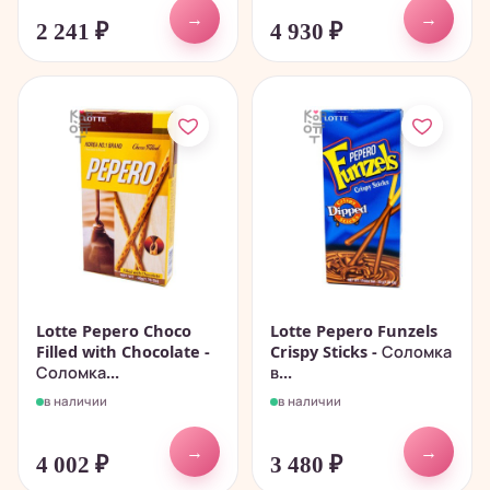
→
→
2 241
₽
4 930
₽
Lotte Pepero Choco
Lotte Pepero Funzels
Filled with Chocolate -
Crispy Sticks - Соломка
Соломка...
в...
в наличии
в наличии
→
→
4 002
₽
3 480
₽