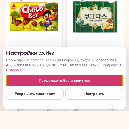
Orion Choco Boy
Crown Couque D'Asse
Настройки cookies
Original - Печенье
Печенье с кофейным
Необходимые cookies нужны для корзины, входа и безопасности.
Чоко Бой...
кремом,...
Аналитика помогает улучшать сайт, но без неё можно продолжить.
Подробнее
в наличии
в наличии
Продолжить без аналитики
→
→
от 62
₽
4 111
₽
Разрешить аналитику
Настроить