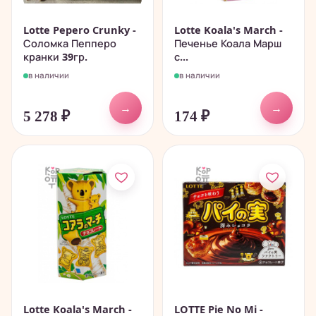
Lotte Pepero Crunky -
Lotte Koala's March -
Соломка Пепперо
Печенье Коала Марш
кранки 39гр.
с...
в наличии
в наличии
→
→
5 278
₽
174
₽
Lotte Koala's March -
LOTTE Pie No Mi -