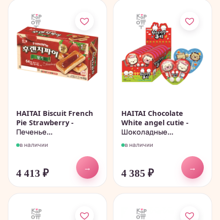
HAITAI Biscuit French
HAITAI Chocolate
Pie Strawberry -
White angel cutie -
Печенье...
Шоколадные...
в наличии
в наличии
→
→
4 413
₽
4 385
₽