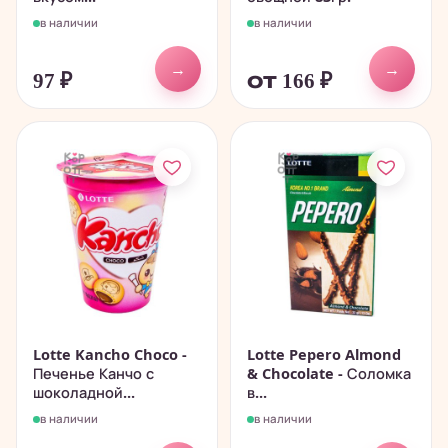
в наличии
в наличии
→
→
97
₽
от 166
₽
Lotte Kancho Choco -
Lotte Pepero Almond
Печенье Канчо с
& Chocolate - Соломка
шоколадной...
в...
в наличии
в наличии