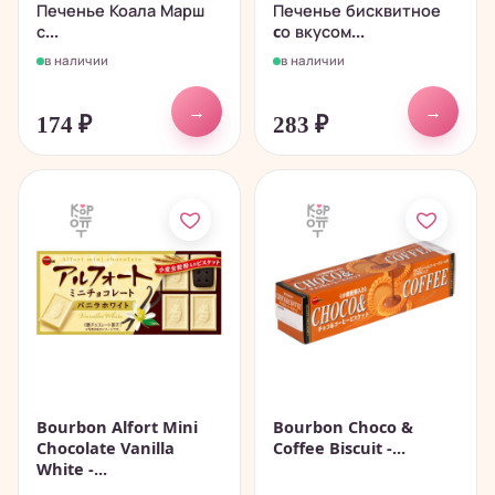
Печенье Коала Марш
Печенье бисквитное
с...
cо вкусом...
в наличии
в наличии
→
→
174
₽
283
₽
Bourbon Alfort Mini
Bourbon Choco &
Chocolate Vanilla
Coffee Biscuit -...
White -...