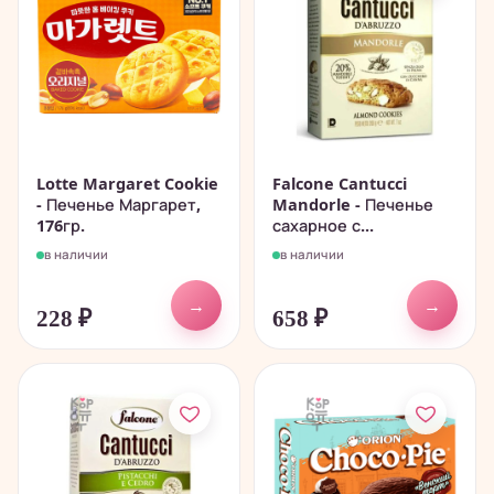
Lotte Margaret Cookie
Falcone Cantucci
- Печенье Маргарет,
Mandorle - Печенье
176гр.
сахарное с...
в наличии
в наличии
→
→
228
₽
658
₽