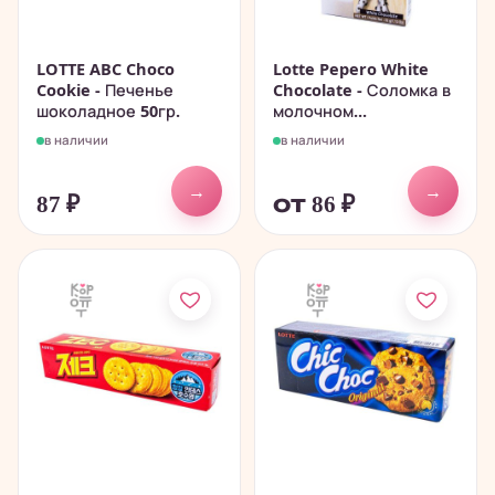
LOTTE ABC Choco
Lotte Pepero White
Cookie - Печенье
Chocolate - Соломка в
шоколадное 50гр.
молочном...
в наличии
в наличии
→
→
87
₽
от 86
₽