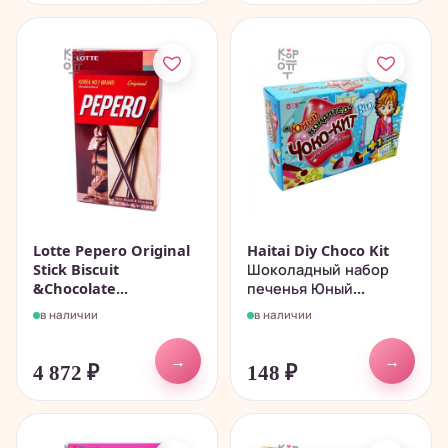
Lotte Pepero Original
Haitai Diy Choco Kit
Stick Biscuit
Шоколадный набор
&Chocolate...
печенья ​Юный...
в наличии
в наличии
→
→
4 872
₽
148
₽