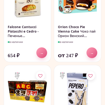
Falcone Cantucci
Orion Choco Pie
Pistacchi e Cedro -
Vienna Cake Чоко пай
Печенье...
Орион Венский...
в наличии
в наличии
→
→
654
₽
от 247
₽