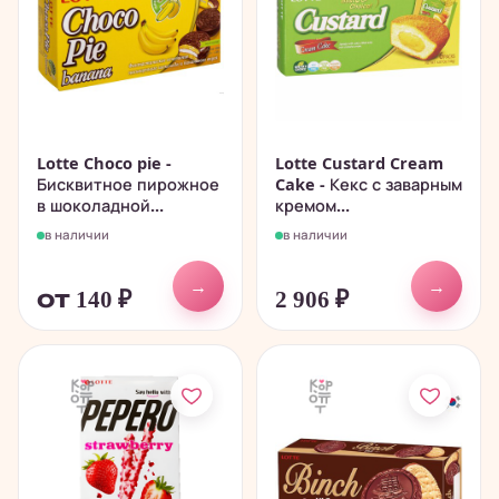
Lotte Choco pie -
Lotte Custard Cream
Бисквитное пирожное
Cake - Кекс с заварным
в шоколадной...
кремом...
в наличии
в наличии
→
→
от 140
₽
2 906
₽