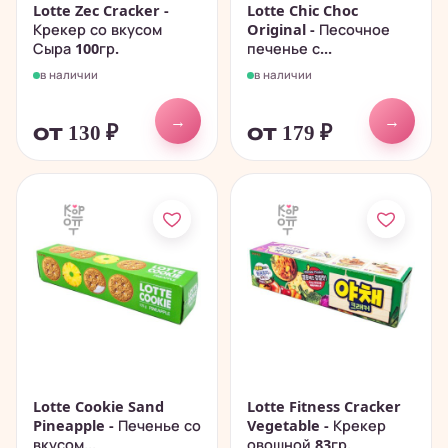
Lotte Zec Cracker -
Lotte Chic Choc
Крекер со вкусом
Original - Песочное
Сыра 100гр.
печенье с...
в наличии
в наличии
→
→
от 130
₽
от 179
₽
Lotte Cookie Sand
Lotte Fitness Cracker
Pineapple - Печенье со
Vegetable - Крекер
вкусом...
овощной 83гр.