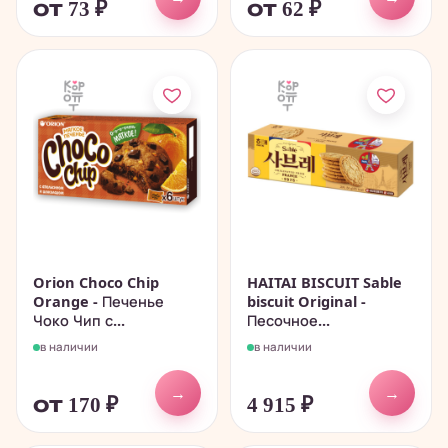
от 73
₽
от 62
₽
Orion Choco Chip
HAITAI BISCUIT Sable
Orange - Печенье
biscuit Original -
Чоко Чип с...
Песочное...
в наличии
в наличии
→
→
от 170
₽
4 915
₽