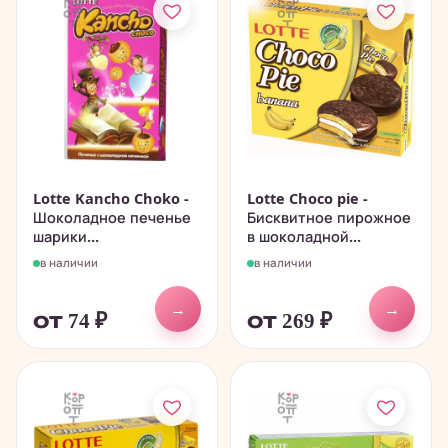
Lotte Kancho Choko -
Lotte Choco pie -
Шоколадное печенье
Бисквитное пирожное
шарики...
в шоколадной...
в наличии
в наличии
→
→
от 74
₽
от 269
₽