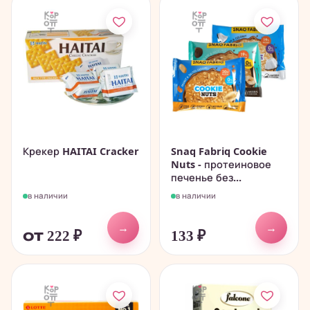
Крекер HAITAI Cracker
Snaq Fabriq Cookie
Nuts - протеиновое
печенье без...
в наличии
в наличии
→
→
от 222
₽
133
₽