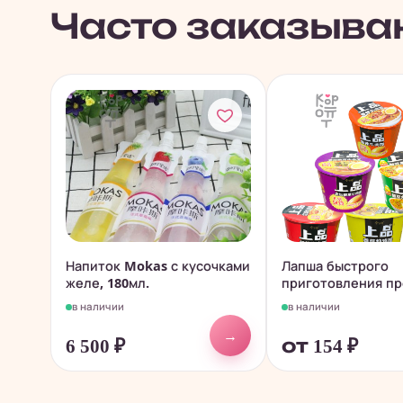
Часто заказыва
Напиток Mokas с кусочками
Лапша быстрого
желе, 180мл.
приготовления пр
класса...
в наличии
в наличии
→
6 500
₽
от 154
₽