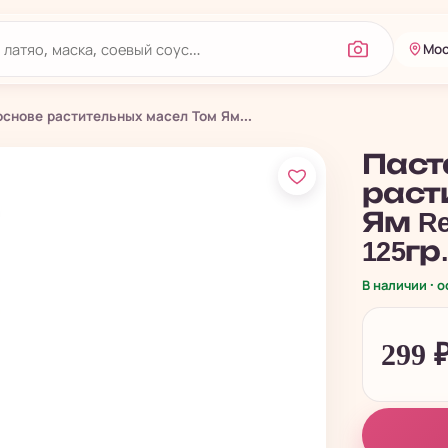
Мос
основе растительных масел Том Ям...
Паст
раст
Ям Rea
125гр
В наличии · 
299