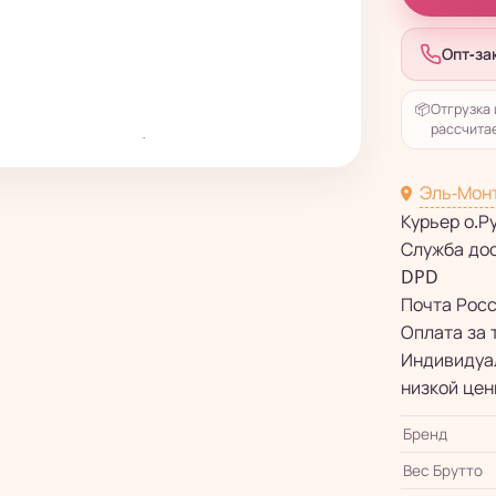
Опт-за
📦
Отгрузка 
рассчитае
Эль-Мон
Курьер о.Р
Служба до
DPD
Почта Рос
Оплата за 
Индивидуал
низкой цен
Бренд
Вес Брутто