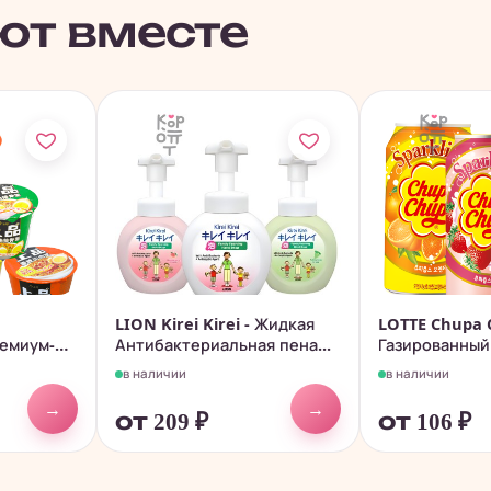
ют вместе
LION Kirei Kirei - Жидкая
LOTTE Chupa 
емиум-
Антибактериальная пена...
Газированный
345мл
в наличии
в наличии
→
→
от 209
₽
от 106
₽