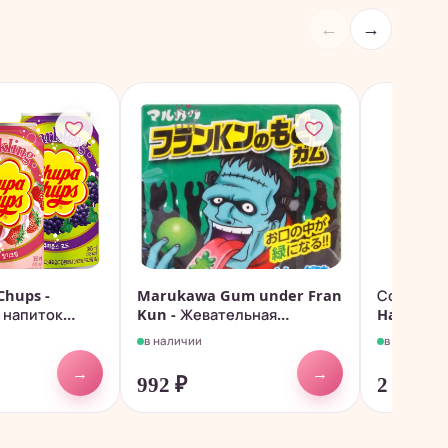
←
→
Chups -
Marukawa Gum under Fran
Соевый с
 напиток
Kun - Жевательная
Haday pre
резинка,...
в наличии
в наличии
→
→
992
₽
2 520
₽