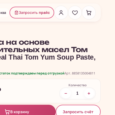
ква
Запросить
прайс
а на основе
ительных масел Том
l Thai Tom Yum Soup Paste,
.
остаток подтверждаем перед отгрузкой
Арт. 8858135004811
Количество
₽
−
+
Запросить счёт
В корзину