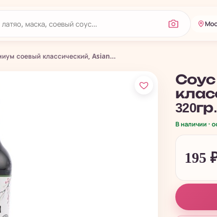
Мос
иум соевый классический, Asian...
Соус
класс
320гр
В наличии · 
195