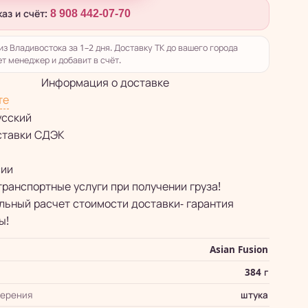
каз и счёт:
8 908 442-07-70
из Владивостока за 1–2 дня. Доставку ТК до вашего города
т менеджер и добавит в счёт.
Информация о доставке
те
усский
ставки СДЭК
сии
транспортные услуги при получении груза!
ьный расчет стоимости доставки- гарантия
ы!
Asian Fusion
384 г
мерения
штука