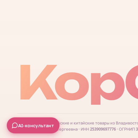
Кор
© 2026 КорОпт. Корейские и китайские товары из Владивост
AI-консультант
ИП Галицкая Мария Сергеевна · ИНН 253909697776 · ОГРНИП 