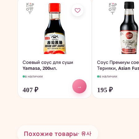
Соевый соус для суши
Соус Премиум со
Yamasa, 200мл.
Терияки, Asian Fus
330гр.
в наличии
в наличии
→
407
₽
195
₽
Похожие товары
· 유사