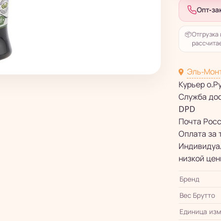
Опт-за
📦
Отгрузка 
рассчитае
Эль-Мон
Курьер о.Р
Служба до
DPD
Почта Рос
Оплата за 
Индивидуал
низкой цен
Бренд
Вес Брутто
Единица из