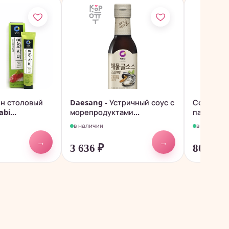
ен столовый
Daesang - Устричный соус с
Соус с ч
bi...
морепродуктами...
паприкой 
в наличии
в наличии
→
→
3 636
₽
807
₽