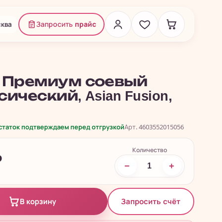
ква
Запросить
прайс
 Премиум соевый
ический, Asian Fusion,
.
остаток подтверждаем перед отгрузкой
Арт. 4603552015056
Количество
₽
−
+
Запросить счёт
В корзину