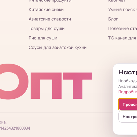
Китайские снеки
Умный поиск
Азиатские сладости
Блог
Товары для суши
Полезные ста
Рис для суши
TG-канал для
Соусы для азиатской кухни
Опт
Настр
Необходи
Аналитик
Подробн
Продол
Настр
ока.
Пу
314254321800034