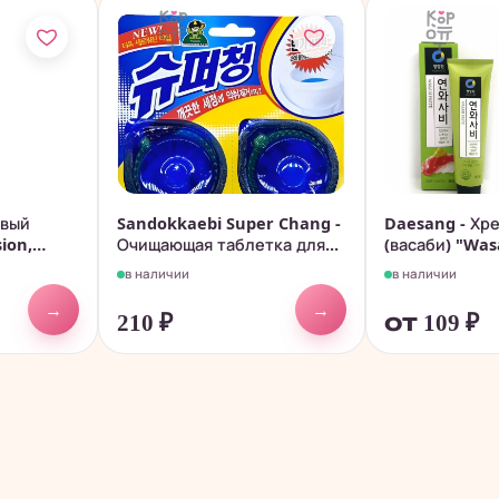
евый
Sandokkaebi Super Chang -
Daesang - Хр
ion,
Очищающая таблетка для...
(васаби) "Wasa
в наличии
в наличии
→
→
210
₽
от 109
₽