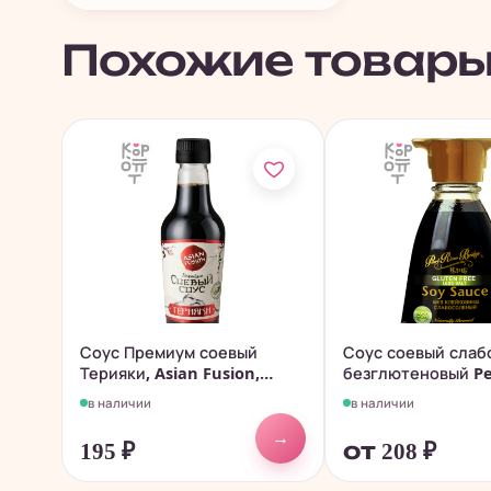
Похожие товар
Соус Премиум соевый
Соус соевый сла
Терияки, Asian Fusion,
безглютеновый Pe
330гр.
River...
в наличии
в наличии
→
195
₽
от 208
₽