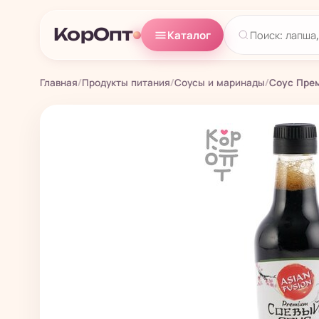
КорОпт
Каталог
Главная
/
Продукты питания
/
Соусы и маринады
/
Соус Прем