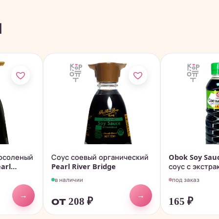
ы
босоленый
Соус соевый органический
Obok Soy Sau
arl
Pearl River Bridge
соус с экстра
ламинарии...
в наличии
под заказ
→
→
от 208
₽
165
₽