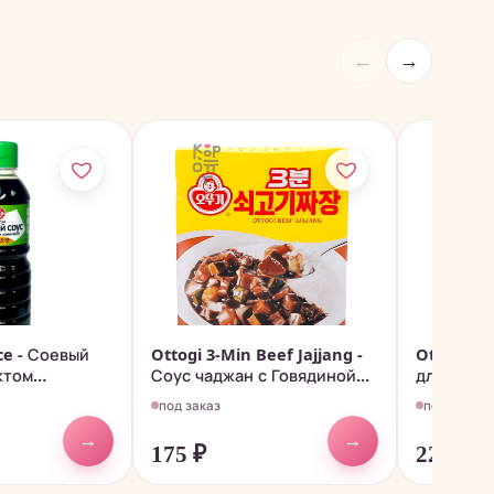
←
→
ce - Соевый
Ottogi 3-Min Beef Jajjang -
Ottogi St
ктом
Соус чаджан с Говядиной...
для стейк
под заказ
под заказ
→
→
175
₽
226
₽