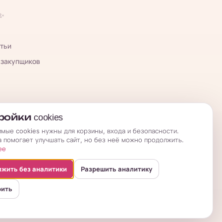
 ✨
тьи
 закупщиков
ойки cookies
мые cookies нужны для корзины, входа и безопасности.
а помогает улучшать сайт, но без неё можно продолжить.
ее
жить без аналитики
Разрешить аналитику
оить
бличная оферта
Условия возврата
Политика
Настройки cookies