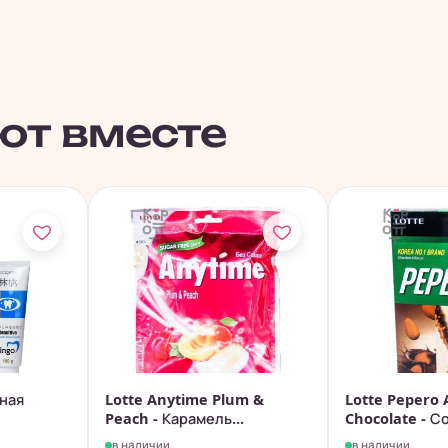
ют вместе
бная
Lotte Anytime Plum &
Lotte Pepero
Peach - Карамель...
Chocolate - Со
в наличии
в наличии