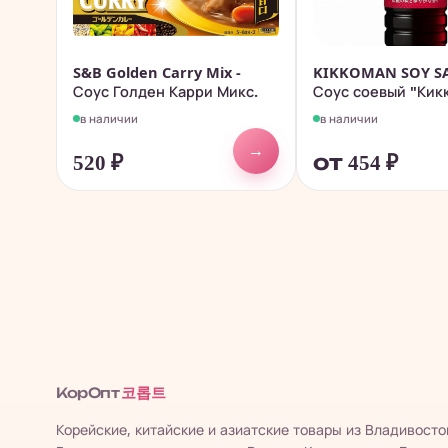
S&B Golden Carry Mix -
KIKKOMAN SOY SA
Соус Голден Карри Микс.
Соус соевый "Кик
в наличии
в наличии
→
520
₽
от 454
₽
코롭트
КорОпт
Корейские, китайские и азиатские товары из Владивосто