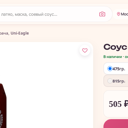
Мос
ача, Uni-Eagle
Соус 
В наличии · 
475гр.
815гр.
505