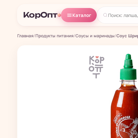
КорОпт
Каталог
Главная
/
Продукты питания
/
Соусы и маринады
/
Соус Шрир