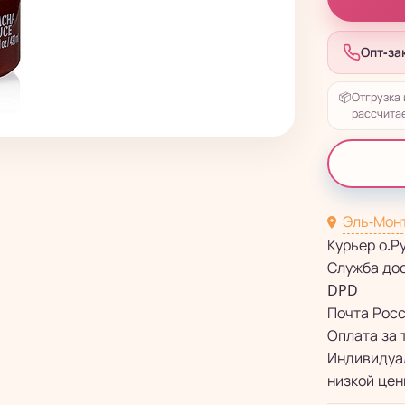
Опт-за
📦
Отгрузка 
рассчитае
Эль-Мон
Курьер о.Р
Служба до
DPD
Почта Рос
Оплата за 
Индивидуал
низкой цен