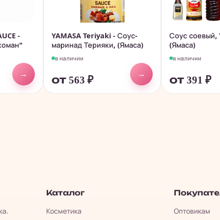
UCE -
YAMASA Teriyaki - Соус-
Соус соевый,
коман"
маринад Терияки, (Ямаса)
(Ямаса)
в наличии
в наличии
→
→
от 563
₽
от 391
₽
Каталог
Покупат
ка.
Косметика
Оптовикам