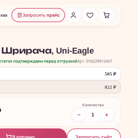
ква
Запросить
прайс
Шрирача, Uni-Eagle
остаток подтверждаем перед отгрузкой
Арт. 016229912437
505
₽
822
₽
Количество
₽
−
+
Запросить счёт
В корзину