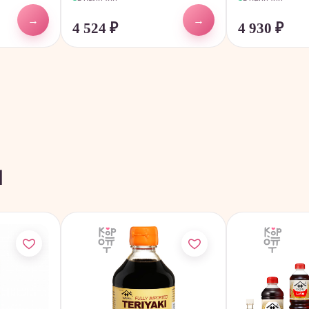
→
→
4 524
₽
4 930
₽
ы