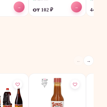
→
→
от 102
₽
441
₽
←
→