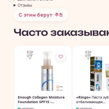
Отзывы
С этим берут
· 추천
Часто заказыва
Enough Collagen Moisture
«Ringo» Паста зу
Foundation SPF15 -...
отбеливающая...
в наличии
в наличии