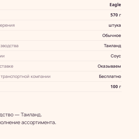
Eagle
570 г
мерения
штука
Обычное
зводства
Таиланд
ии
Соус
оставке
Оказываем
 транспортной компании
Бесплатно
100 г
одство — Таиланд.
полнение ассортимента.