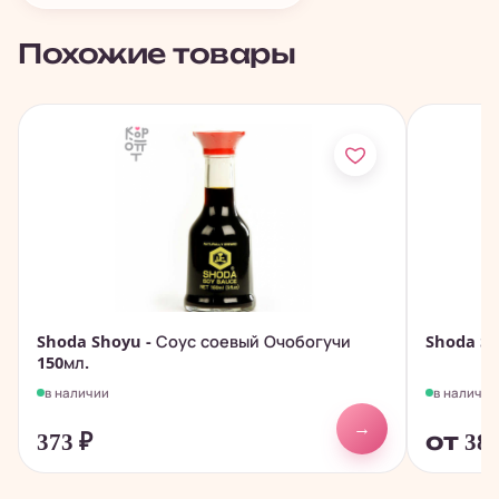
Похожие товары
Shoda Shoyu - Соус соевый Очобогучи
Shoda Sh
150мл.
в наличии
в наличии
→
373
₽
от 38