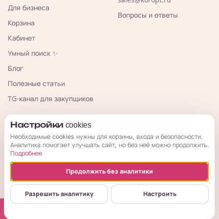
Для бизнеса
Вопросы и ответы
Корзина
Кабинет
Умный поиск ✨
Блог
Полезные статьи
TG-канал для закупщиков
КорОпт
Настройки cookies
Необходимые cookies нужны для корзины, входа и безопасности.
Аналитика помогает улучшать сайт, но без неё можно продолжить.
Подробнее
Продолжить без аналитики
© 2026 КорОпт. Корейские и китайские товары из Владивостока.
ИП Галицкая Мария Сергеевна · ИНН 253909697776 · ОГРНИП
Разрешить аналитику
Настроить
314254321800034
Публичная оферта
Условия возврата
Политика
Настройки cookies