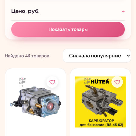
Удобрения
5
Цена, руб.
›
Сельскохозяйственные машины
62
Снегоуборщики
35
Показать товары
Триммеры
88
ЗиП
46
Найдено
46
товаров