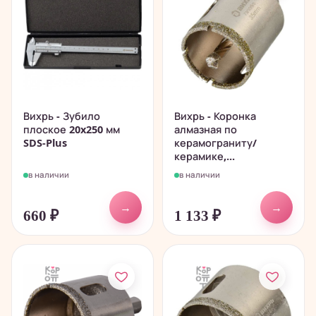
Вихрь - Зубило
Вихрь - Коронка
плоское 20x250 мм
алмазная по
SDS-Plus
керамограниту/
керамике,...
в наличии
в наличии
→
→
660
₽
1 133
₽