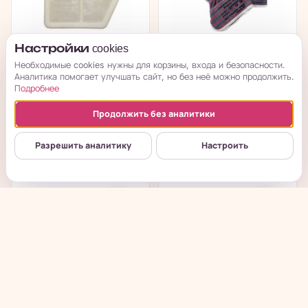
Настройки cookies
Воздушный фильтр
Ресанта - Перчатки
Необходимые cookies нужны для корзины, входа и безопасности.
для бензопил (BS-45-
спилковые П-1
Аналитика помогает улучшать сайт, но без неё можно продолжить.
62)
Подробнее
в наличии
в наличии
Продолжить без аналитики
→
→
575
₽
733
₽
Разрешить аналитику
Настроить