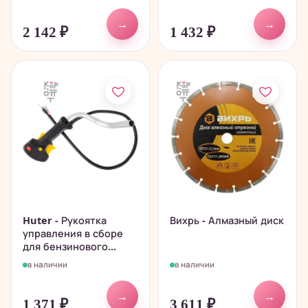
→
→
2 142
₽
1 432
₽
Huter - Рукоятка
Вихрь - Алмазный диск
управления в сборе
для бензинового...
в наличии
в наличии
→
→
1 371
₽
3 611
₽