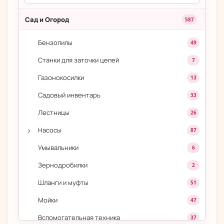
Сад и Огород
587
Бензопилы
49
Станки для заточки цепей
7
Газонокосилки
13
Садовый инвентарь
33
Лестницы
26
›
Насосы
87
Умывальники
6
Зернодробилки
2
Шланги и муфты
51
Мойки
47
Вспомогательная техника
37