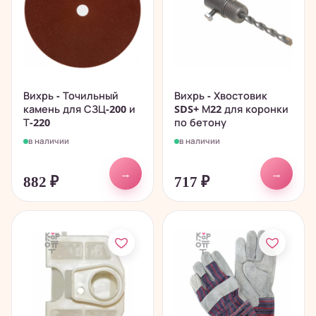
Вихрь - Точильный
Вихрь - Хвостовик
камень для СЗЦ-200 и
SDS+ М22 для коронки
Т-220
по бетону
в наличии
в наличии
→
→
882
₽
717
₽