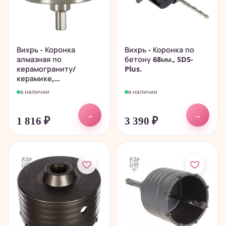
Вихрь - Коронка
Вихрь - Коронка по
алмазная по
бетону 68мм., SDS-
керамограниту/
Plus.
керамике,...
в наличии
в наличии
→
→
1 816
₽
3 390
₽