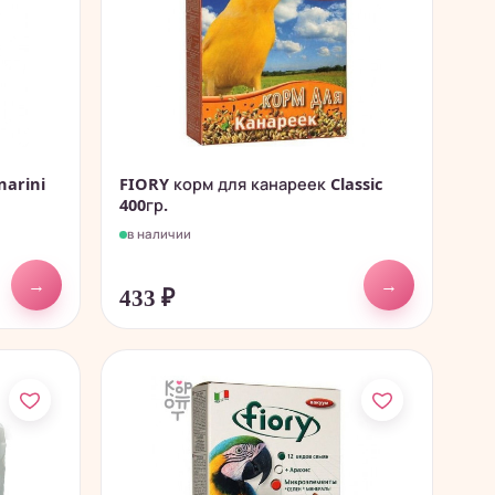
narini
FIORY корм для канареек Classic
400гр.
в наличии
→
→
433
₽