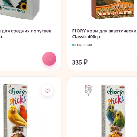
 для средних попугаев
FIORY корм для экзотически
...
Classic 400гр.
в наличии
→
335
₽