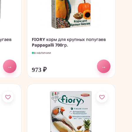
угаев
FIORY корм для крупных попугаев
Pappagalli 700гр.
в наличии
→
→
973
₽