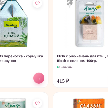
ts переноска - кормушка
FIORY био-камень для птиц B
 грызунов
Block с селеном 100гр.
в наличии
→
415
₽