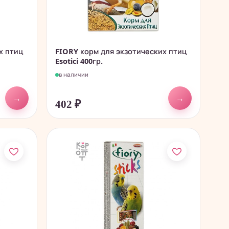
х птиц
FIORY корм для экзотических птиц
Esotici 400гр.
в наличии
→
→
402
₽