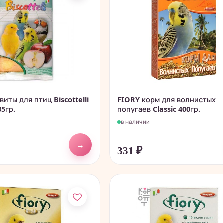
иты для птиц Biscottelli
FIORY корм для волнистых
35гр.
попугаев Classic 400гр.
в наличии
→
331
₽