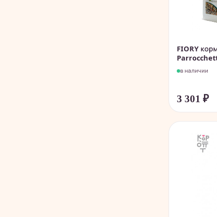
FIORY корм
Parrocchetti
в наличии
3 301
₽