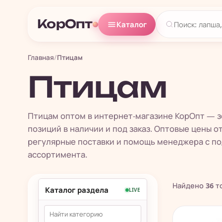
КорОпт
Каталог
Главная
/
Птицам
Птицам
Птицам оптом в интернет-магазине КорОпт — з
позиций в наличии и под заказ. Оптовые цены о
регулярные поставки и помощь менеджера с п
ассортимента.
Найдено
36
т
Каталог раздела
LIVE