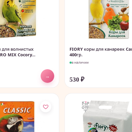
 для волнистых
FIORY корм для канареек Ca
RO MIX Cocory...
400гр.
в наличии
→
530
₽