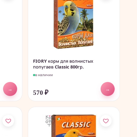
FIORY корм для волнистых
попугаев Classic 800гр.
в наличии
→
→
570
₽