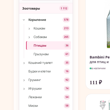
Зоотовары
1 112
Кормление
578
›
›
Кошкам
213
›
Собакам
265
Птицам
36
Грызунам
61
Bambini Pe
для птиц и
›
Кошачий туалет
35
в наличии
Будки и клетки
16
›
Груминг
92
111
₽
›
Игрушки
74
Лежанки
54
Миски
58