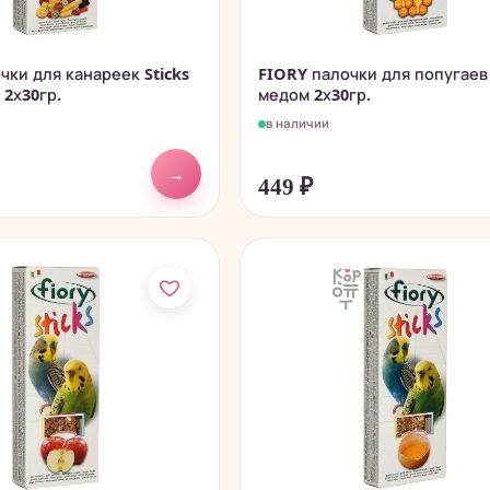
чки для канареек Sticks
FIORY палочки для попугаев 
 2х30гр.
медом 2х30гр.
в наличии
→
449
₽