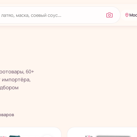
Мос
оотовары, 60+
т импортёра,
одбором
оваров