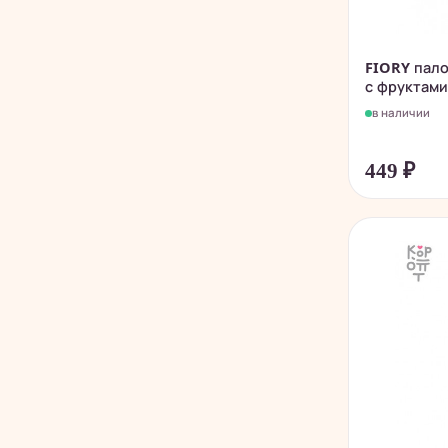
FIORY пало
с фруктами
в наличии
449
₽