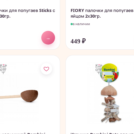
чки для попугаев Sticks с
FIORY палочки для попугаев 
30гр.
яйцом 2х30гр.
в наличии
→
449
₽