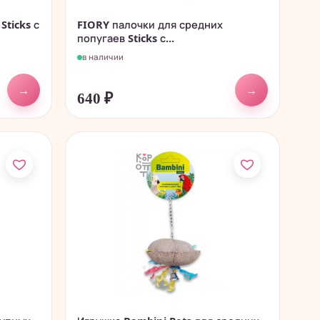
Sticks с
FIORY палочки для средних
попугаев Sticks с...
в наличии
→
→
640
₽