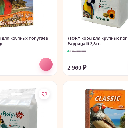
 для крупных попугаев
FIORY корм для крупных поп
р.
Pappagalli 2,8кг.
в наличии
→
2 960
₽