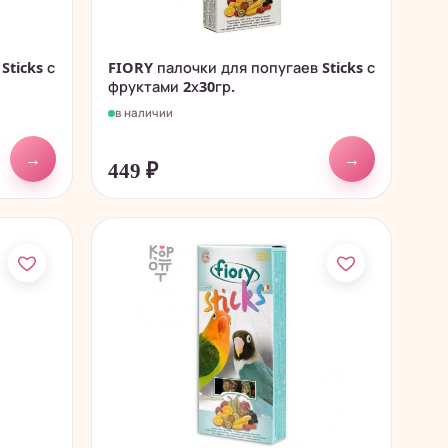
Sticks с
FIORY палочки для попугаев Sticks с
фруктами 2х30гр.
в наличии
→
→
449
₽