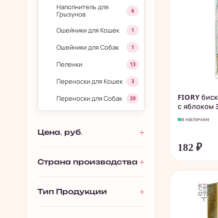
Наполнитель для
6
Грызунов
Ошейники для Кошек
1
Ошейники для Собак
1
Пеленки
13
Переноски для Кошек
3
FIORY бискв
Переноски для Собак
20
с яблоком 
Поводки
1
в наличии
Рулетки
Цена, руб.
30
182
₽
›
Аквариумистика
133
Страна производства
Тип Продукции