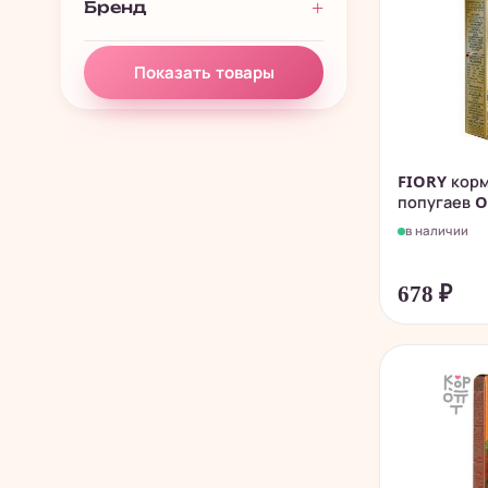
Бренд
Показать товары
FIORY корм
попугаев O
в наличии
678
₽