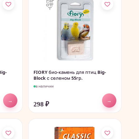
ig-
FIORY био-камень для птиц Big-
Block с селеном 55гр.
в наличии
→
→
298
₽