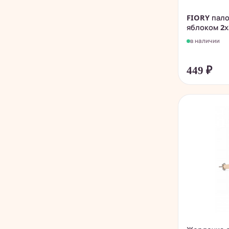
FIORY пало
яблоком 2х
в наличии
449
₽