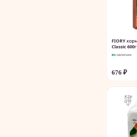
FIORY корм
Classic 600г
в наличии
676
₽