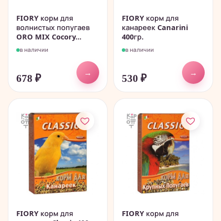
FIORY корм для
FIORY корм для
волнистых попугаев
канареек Canarini
ORO MIX Cocory...
400гр.
в наличии
в наличии
→
→
678
₽
530
₽
FIORY корм для
FIORY корм для