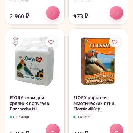
→
→
2 960
₽
973
₽
FIORY корм для
FIORY корм для
средних попугаев
экзотических птиц
Parrocchetti...
Classic 400гр.
в наличии
в наличии
→
→