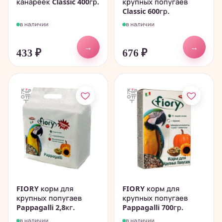
канареек Classic 400гр.
крупных попугаев
Classic 600гр.
в наличии
в наличии
→
→
433
₽
676
₽
FIORY корм для
FIORY корм для
крупных попугаев
крупных попугаев
Pappagalli 2,8кг.
Pappagalli 700гр.
в наличии
в наличии