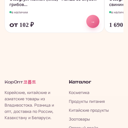
грибов...
свинины и
в наличии
в наличии
→
от 102
₽
1 690
코롭트
Каталог
КорОпт
Корейские, китайские и
Косметика
азиатские товары из
Продукты питания
Владивостока. Розница и
Китайские продукты
опт, доставка по России,
Казахстану и Беларуси.
Зоотовары
Оптовый прайс