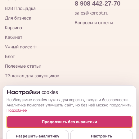
8 908 442-27-70
B2B Площадка
sales@koropt.ru
Для бизнеса
Вопросы и ответы
Корзина
Кабинет
Умный поиск ✨
Блог
Полезные статьи
TG-канал для закупщиков
КорОпт
Настройки cookies
Необходимые cookies нужны для корзины, входа и безопасности.
Аналитика помогает улучшать сайт, но без неё можно продолжить.
Подробнее
Продолжить без аналитики
© 2026 КорОпт. Корейские и китайские товары из Владивостока.
ИП Галицкая Мария Сергеевна · ИНН 253909697776 · ОГРНИП
Разрешить аналитику
Настроить
314254321800034