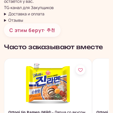
остаётся у вас.
TG-канал для
Закупщиков
Доставка и оплата
Отзывы
С этим берут
· 추천
Часто заказывают вместе
Ottogi Jin Ramen (Mild) - Лапша со вкусом
Ottogi Y