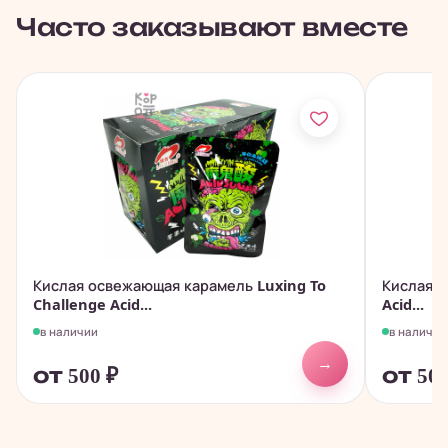
Часто заказывают вместе
Кислая освежающая карамель Luxing To
Кислая о
Challenge Acid...
Acid...
в наличии
в наличии
→
от 500
₽
от 50