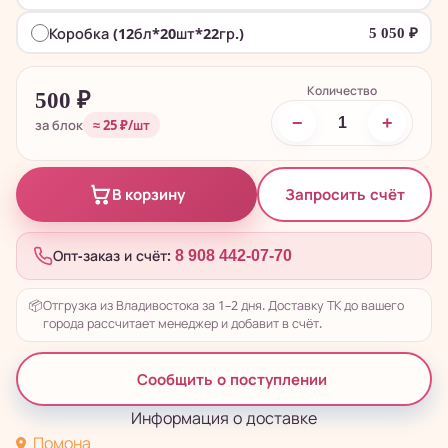
Коробка (12бл*20шт*22гр.)
5 050
₽
Количество
500
₽
−
+
за блок
≈ 25 ₽/шт
Запросить счёт
В корзину
Опт-заказ и счёт:
8 908 442-07-70
📦
Отгрузка из Владивостока за 1–2 дня. Доставку ТК до вашего
города рассчитает менеджер и добавит в счёт.
Сообщить о поступлении
Информация о доставке
Помона