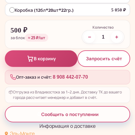
Коробка (12бл*20шт*22гр.)
5 050
₽
Количество
500
₽
−
+
за блок
≈ 25 ₽/шт
Запросить счёт
В корзину
Опт-заказ и счёт:
8 908 442-07-70
📦
Отгрузка из Владивостока за 1–2 дня. Доставку ТК до вашего
города рассчитает менеджер и добавит в счёт.
Сообщить о поступлении
Информация о доставке
Эль-Монте