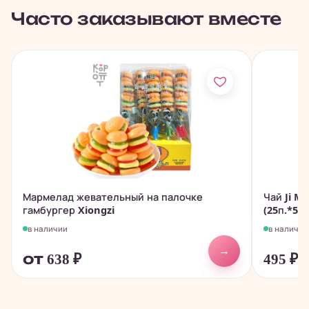
Часто заказывают вместе
Мармелад жевательный на палочке
Чай Ji M
гамбургер Xiongzi
(25п.*5гр
в наличии
в наличии
→
от 638
₽
495
₽