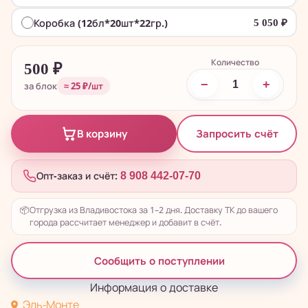
Коробка (12бл*20шт*22гр.)
5 050
₽
Количество
500
₽
−
+
за блок
≈ 25 ₽/шт
Запросить счёт
В корзину
Опт-заказ и счёт:
8 908 442-07-70
📦
Отгрузка из Владивостока за 1–2 дня. Доставку ТК до вашего
города рассчитает менеджер и добавит в счёт.
Сообщить о поступлении
Информация о доставке
Эль-Монте