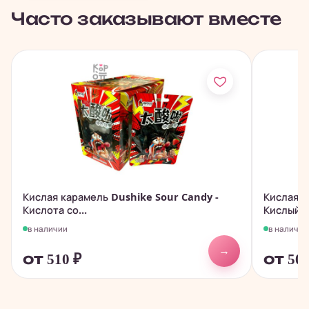
Часто заказывают вместе
Кислая карамель Dushike Sour Candy -
Кислая к
Кислота со...
Кислый в
в наличии
в наличии
→
от 510
₽
от 50