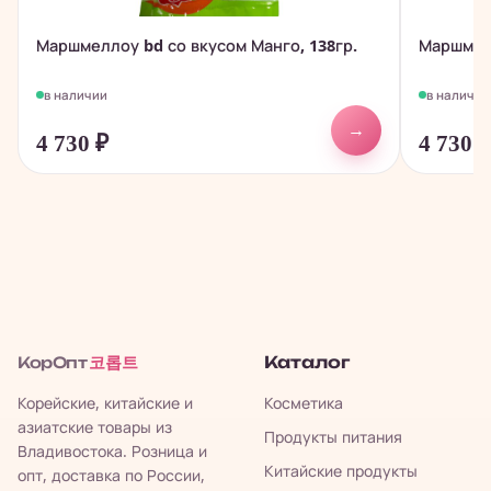
Маршмеллоу bd со вкусом Манго, 138гр.
Маршмелл
в наличии
в наличии
→
4 730
₽
4 730
코롭트
Каталог
КорОпт
Корейские, китайские и
Косметика
азиатские товары из
Продукты питания
Владивостока. Розница и
Китайские продукты
опт, доставка по России,