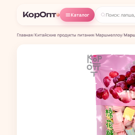
КорОпт
Каталог
Главная
/
Китайские продукты питания
/
Маршмеллоу
/
Марш