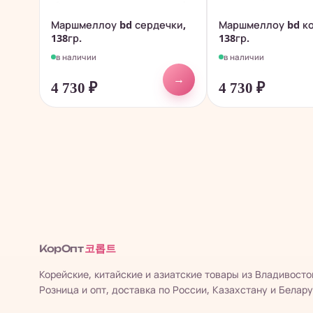
Маршмеллоу bd сердечки,
Маршмеллоу bd ко
138гр.
138гр.
в наличии
в наличии
→
4 730
₽
4 730
₽
코롭트
КорОпт
Корейские, китайские и азиатские товары из Владивосто
Розница и опт, доставка по России, Казахстану и Белару