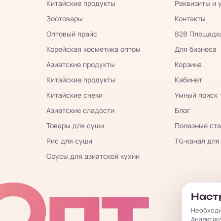
Китайские продукты
Реквизиты и 
Зоотовары
Контакты
Оптовый прайс
B2B Площадк
Корейская косметика оптом
Для бизнеса
Азиатские продукты
Корзина
Китайские продукты
Кабинет
Китайские снеки
Умный поиск
Азиатские сладости
Блог
Товары для суши
Полезные ста
Рис для суши
TG-канал для
Соусы для азиатской кухни
Опт
Настр
Необходи
Аналитик