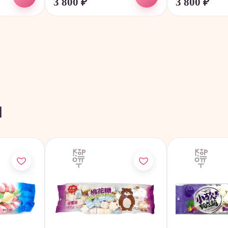
3 800
₽
3 800
₽
ы