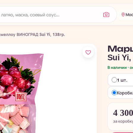
Мос
меллоу ВИНОГРАД Sui Yi, 138гр.
Мар
Sui Yi
В наличии · 
1 шт.
Коробка
4 30
за коробк