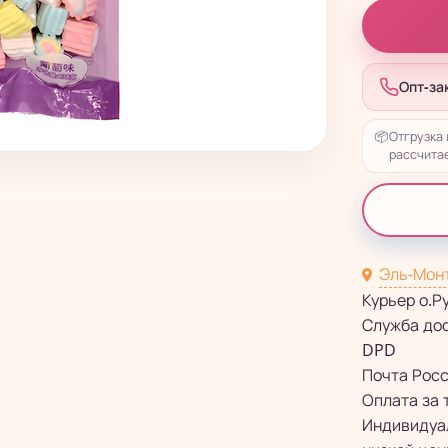
Опт-за
📦
Отгрузка 
рассчитае
Эль-Мон
Курьер о.Р
Служба до
DPD
Почта Рос
Оплата за 
Индивидуал