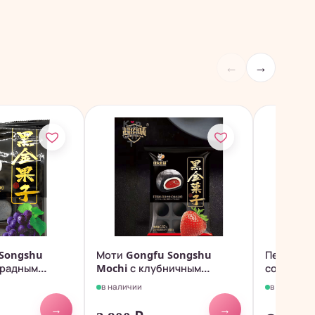
←
→
 Songshu
Моти Gongfu Songshu
Печенье 
градным
Mochi с клубничным
со вкусо
.
джемом, 180гр.
Hongyi,...
в наличии
в наличии
→
→