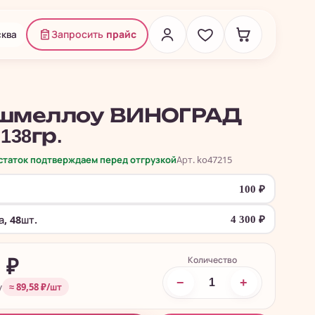
ква
Запросить
прайс
шмеллоу ВИНОГРАД
, 138гр.
остаток подтверждаем перед отгрузкой
Арт. ko47215
100
₽
, 48шт.
4 300
₽
Количество
0
₽
−
+
у
≈ 89,58 ₽/шт