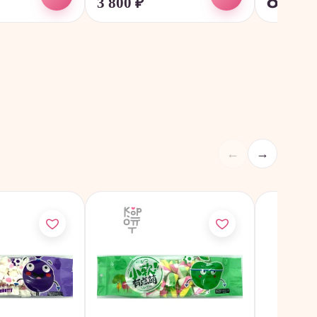
3 800
₽
от 66
←
→