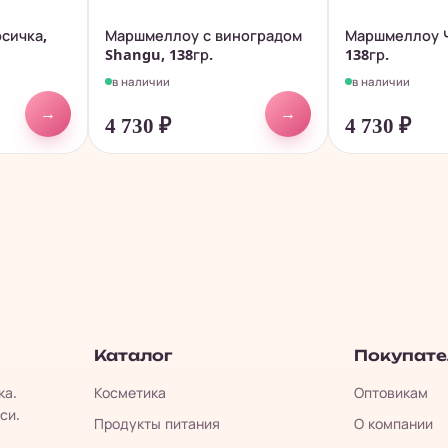
сичка,
Маршмеллоу с виноградом
Маршмеллоу 
Shangu, 138гр.
138гр.
в наличии
в наличии
→
→
4 730
₽
4 730
₽
Каталог
Покупат
ка.
Косметика
Оптовикам
си.
Продукты питания
О компании