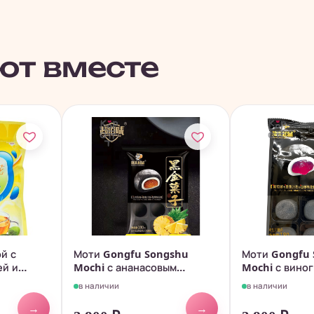
ют вместе
й с
Моти Gongfu Songshu
Моти Gongfu
ей и
Mochi с ананасовым
Mochi с вино
джемом, 180гр.
джемом, 180гр
в наличии
в наличии
→
→