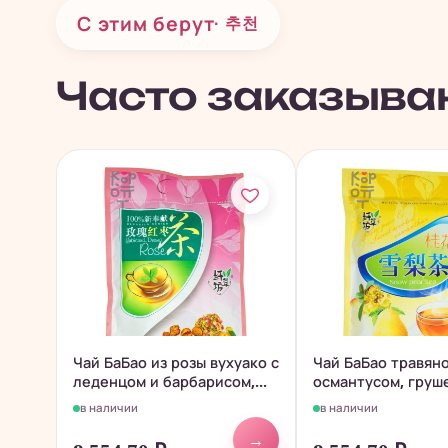
С этим берут
· 추천
Часто заказыва
Чай БаБао из розы вухуако с
Чай БаБао травяно
леденцом и барбарисом,...
османтусом, груш
леденцом,...
в наличии
в наличии
→