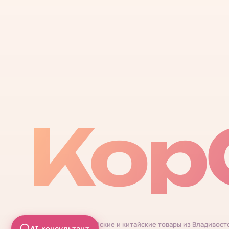
Кор
© 2026 КорОпт. Корейские и китайские товары из Владивост
AI-консультант