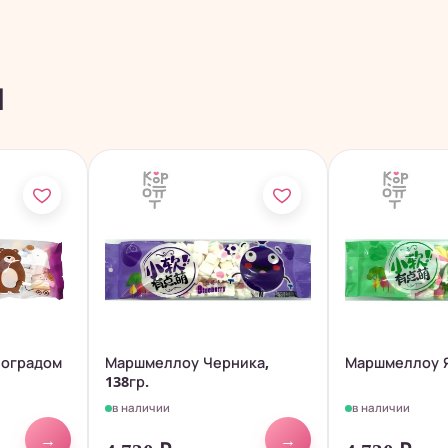
ы
ноградом
Маршмеллоу Черника,
Маршмеллоу Я
138гр.
в наличии
в наличии
→
→