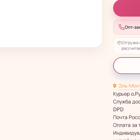
Опт-за
📦
Отгрузка 
рассчитае
Эль-Мон
Курьер о.Р
Служба до
DPD
Почта Рос
Оплата за 
Индивидуал