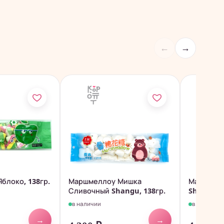
←
→
блоко, 138гр.
Маршмеллоу Мишка
Маршмелл
Сливочный Shangu, 138гр.
Shangu, 1
в наличии
в наличии
→
→