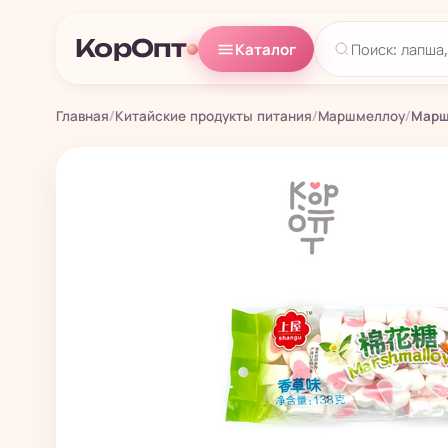
КорОпт
Каталог
Главная
/
Китайские продукты питания
/
Маршмеллоу
/
Марш