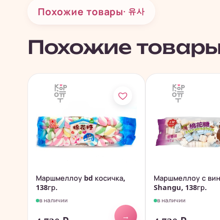
Похожие товары
· 유사
Похожие товар
Маршмеллоу bd косичка,
Маршмеллоу с ви
138гр.
Shangu, 138гр.
в наличии
в наличии
→