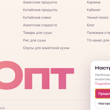
Азиатские продукты
Корзина
Китайские продукты
Кабинет
Китайские снеки
Умный поиск
Азиатские сладости
Блог
Товары для суши
Полезные ста
Рис для суши
TG-канал для
Соусы для азиатской кухни
Опт
Настр
Необходи
Аналитик
Подробн
Продол
Настр
ока.