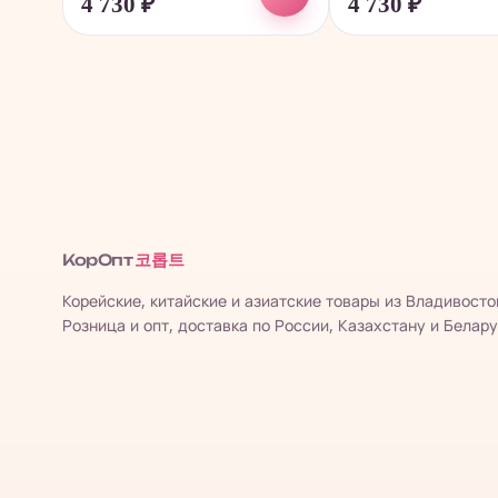
4 730
₽
4 730
₽
코롭트
КорОпт
Корейские, китайские и азиатские товары из Владивосто
Розница и опт, доставка по России, Казахстану и Белару