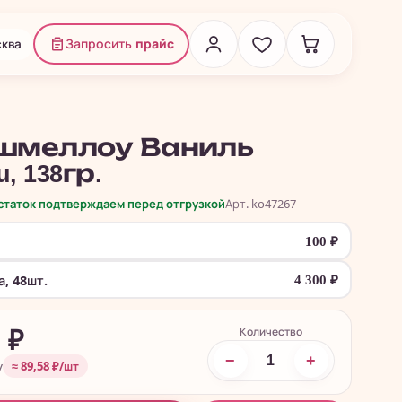
ква
Запросить
прайс
шмеллоу Ваниль
, 138гр.
остаток подтверждаем перед отгрузкой
Арт. ko47267
100
₽
, 48шт.
4 300
₽
Количество
0
₽
−
+
у
≈ 89,58 ₽/шт