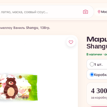
Мос
меллоу Ваниль Shangu, 138гр.
Мар
Shangu
В наличии · 
1 шт.
Коробка
4 30
за коробк