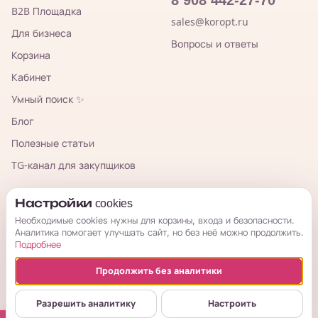
B2B Площадка
sales@koropt.ru
Для бизнеса
Вопросы и ответы
Корзина
Кабинет
Умный поиск ✨
Блог
Полезные статьи
TG-канал для закупщиков
КорОпт
Настройки cookies
Необходимые cookies нужны для корзины, входа и безопасности.
Аналитика помогает улучшать сайт, но без неё можно продолжить.
Подробнее
Продолжить без аналитики
© 2026 КорОпт. Корейские и китайские товары из Владивостока.
ИП Галицкая Мария Сергеевна · ИНН 253909697776 · ОГРНИП
Разрешить аналитику
Настроить
314254321800034