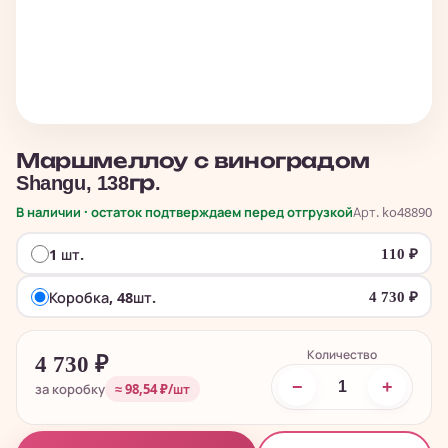
Маршмеллоу с виноградом
Shangu, 138гр.
В наличии · остаток подтверждаем перед отгрузкой
Арт. ko48890
1 шт.
110
₽
Коробка, 48шт.
4 730
₽
Количество
4 730
₽
−
+
за коробку
≈ 98,54 ₽/шт