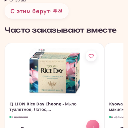
С этим берут
· 추천
Часто заказывают вместе
CJ LION Rice Day Cheong - Мыло
Kyowa - 
туалетное, Лотос,...
макияжа с
в наличии
в наличии
→