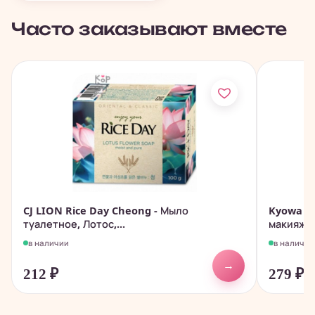
Часто заказывают вместе
CJ LION Rice Day Cheong - Мыло
Kyowa - 
туалетное, Лотос,...
макияжа с
в наличии
в наличии
→
212
₽
279
₽