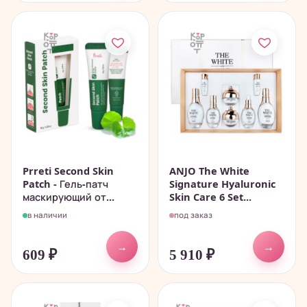
Prreti Second Skin
ANJO The White
Patch - Гель-патч
Signature Hyaluronic
маскирующий от...
Skin Care 6 Set...
в наличии
под заказ
→
→
609
₽
5 910
₽