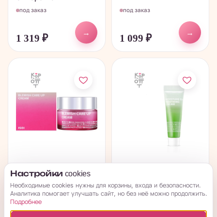
под заказ
под заказ
→
→
1 319
₽
1 099
₽
ISOI Cream Blemish
ISOI Moistre Dr.
Настройки cookies
Care Up - Крем для
Soothing Cream - Крем
Необходимые cookies нужны для корзины, входа и безопасности.
ухода за...
для лица...
Аналитика помогает улучшать сайт, но без неё можно продолжить.
Подробнее
под заказ
под заказ