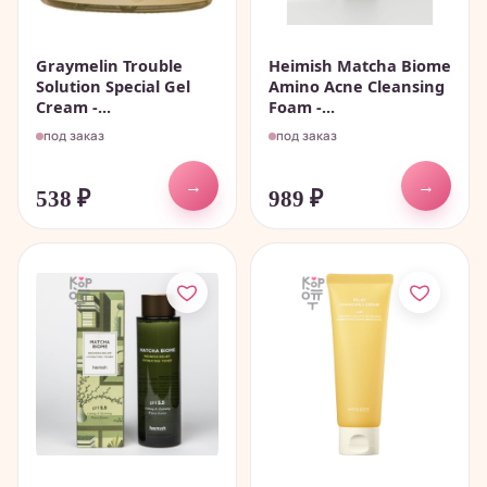
Graymelin Trouble
Heimish Matcha Biome
Solution Special Gel
Amino Acne Cleansing
Cream -...
Foam -...
под заказ
под заказ
→
→
538
₽
989
₽