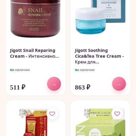
Jigott Snail Reparing
Jigott Soothing
Cream - Интенсивно...
Cica&Tea Tree Cream -
Крем для...
в наличии
в наличии
→
→
511
₽
863
₽