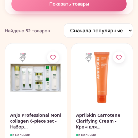
Показать товары
Полезности
61
Найдено
52
товаров
Anjo Professional Noni
AprilSkin Carrotene
collagen 6-piece set -
Clarifying Cream -
Набор...
Крем для...
в наличии
в наличии