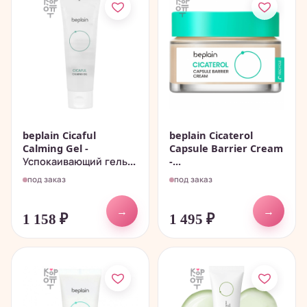
beplain Cicaful
beplain Cicaterol
Calming Gel -
Capsule Barrier Cream
Успокаивающий гель...
-...
под заказ
под заказ
→
→
1 158
₽
1 495
₽