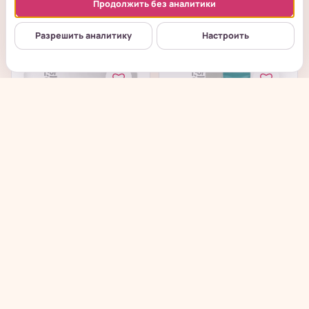
Продолжить без аналитики
→
→
от 1 319
₽
879
₽
Разрешить аналитику
Настроить
ISOI Moisture Dr.
Jigott Facis Panthenol
Cream - Крем для лица
Banding Cream - Крем
увлажняющий...
эксперт...
под заказ
под заказ
→
→
1 465
₽
157
₽