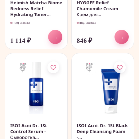
Heimish Matcha Biome
HYGGEE Relief
Redness Relief
Chamomile Cream -
Hydrating Toner...
Крем для...
под заказ
под заказ
→
→
1 114
₽
846
₽
ISOI Acni Dr. 1St
ISOI Acni. Dr. 1St Black
Control Serum -
Deep Cleansing Foam
Сыворотка...
-...