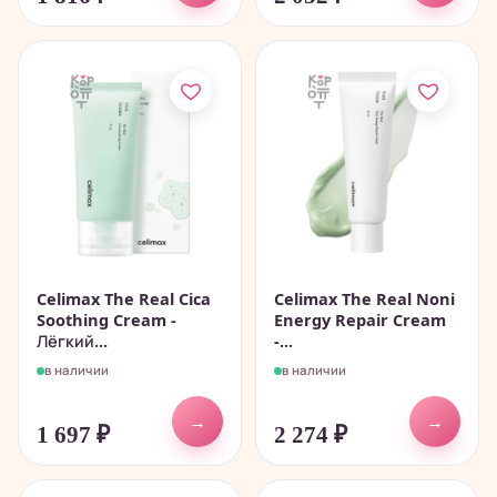
Celimax The Real Cica
Celimax The Real Noni
Soothing Cream -
Energy Repair Cream
Лёгкий...
-...
в наличии
в наличии
→
→
1 697
₽
2 274
₽