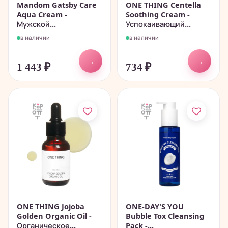
Mandom Gatsby Care
ONE THING Centella
Aqua Cream -
Soothing Cream -
Мужской...
Успокаивающий...
в наличии
в наличии
→
→
1 443
₽
734
₽
ONE THING Jojoba
ONE-DAY'S YOU
Golden Organic Oil -
Bubble Tox Cleansing
Органическое...
Pack -...