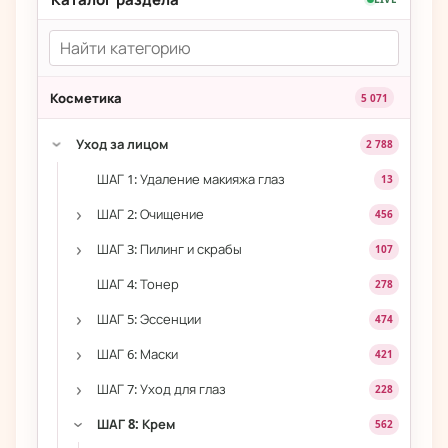
Косметика
5 071
Уход за лицом
2 788
›
ШАГ 1: Удаление макияжа глаз
13
›
ШАГ 2: Очищение
456
›
ШАГ 3: Пилинг и скрабы
107
ШАГ 4: Тонер
278
›
ШАГ 5: Эссенции
474
›
ШАГ 6: Маски
421
›
ШАГ 7: Уход для глаз
228
ШАГ 8: Крем
562
›