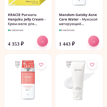
KRACIE Puruuru
Mandom Gatsby Acne
Hanjuku Jelly Cream -
Care Water - Мужской
Крем-желе для...
матирующий...
в наличии
в наличии
→
→
4 353
₽
1 443
₽