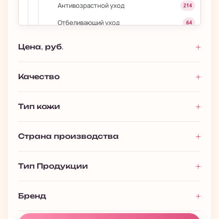
Антивозрастной уход
214
Отбеливающий уход
64
Увлажнение
218
Цена, руб.
Уход для проблемной кожи
52
›
ШАГ 9: Дневные/ночные маски
80
Качество
ШАГ 10: Защита от солнца
106
Тип кожи
Для губ
53
›
Уход за волосами
693
Страна производства
›
Уход за телом
1 027
›
Макияж
393
Тип Продукции
Мужчинам
116
Премиальная косметика
13
Бренд
Подарочные наборы
128