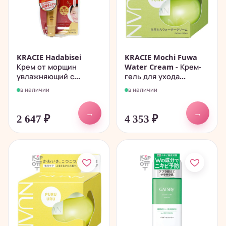
KRACIE Hadabisei
KRACIE Mochi Fuwa
Крем от морщин
Water Cream - Крем-
увлажняющий с...
гель для ухода...
в наличии
в наличии
→
→
2 647
₽
4 353
₽