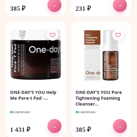
→
→
385
₽
231
₽
ONE-DAY'S YOU Help
ONE-DAY'S YOU Pore
Me Pore-t Pad -...
Tightening Foaming
Cleanser...
в наличии
в наличии
→
→
1 431
₽
385
₽