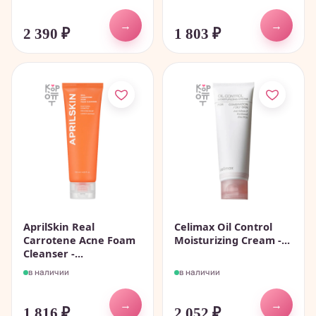
→
→
2 390
₽
1 803
₽
AprilSkin Real
Celimax Oil Control
Carrotene Acne Foam
Moisturizing Cream -...
Cleanser -...
в наличии
в наличии
→
→
1 816
₽
2 052
₽