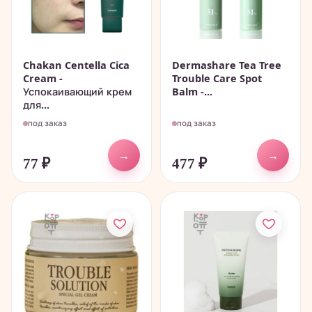
Chakan Centella Cica
Dermashare Tea Tree
Cream -
Trouble Care Spot
Успокаивающий крем
Balm -...
для...
под заказ
под заказ
→
→
77
₽
477
₽