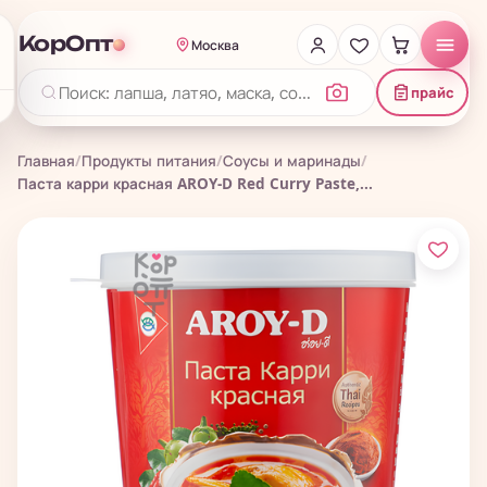
КорОпт
Москва
прайс
Главная
/
Продукты питания
/
Соусы и маринады
/
Паста карри красная AROY-D Red Curry Paste,...