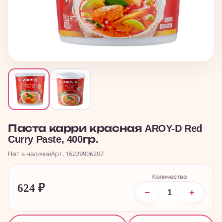
Паста карри красная AROY-D Red
Curry Paste, 400гр.
Нет в наличии
Арт. 16229906207
Количество
624
₽
−
+