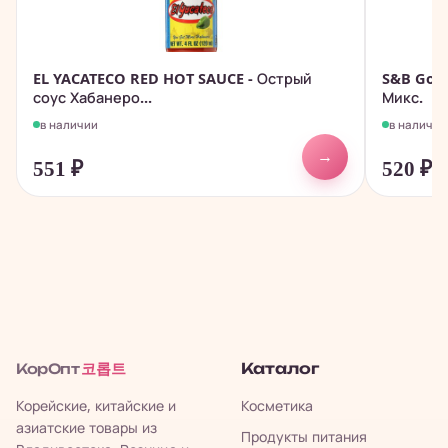
EL YACATECO RED HOT SAUCE - Острый
S&B Gold
соус Хабанеро...
Микс.
в наличии
в наличии
→
551
₽
520
₽
코롭트
Каталог
КорОпт
Корейские, китайские и
Косметика
азиатские товары из
Продукты питания