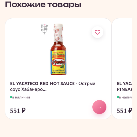
Похожие товары
EL YACATECO RED HOT SAUCE - Острый
EL YACA
соус Хабанеро...
PINEAPPL
в наличии
в наличии
→
551
₽
551
₽