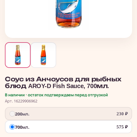
Соус из Анчоусов для рыбных
блюд AROY-D Fish Sauce, 700мл.
В наличии · остаток подтверждаем перед отгрузкой
Арт. 16229906962
200мл.
230
₽
700мл.
575
₽