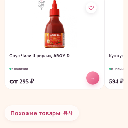
Соус Чили Шрирача, AROY-D
Кунжут ж
в наличии
в наличии
→
от 295
₽
594
₽
Похожие товары
· 유사