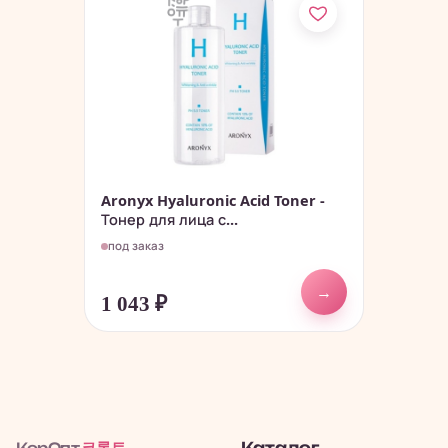
Aronyx Hyaluronic Acid Toner -
Тонер для лица с...
под заказ
→
1 043
₽
코롭트