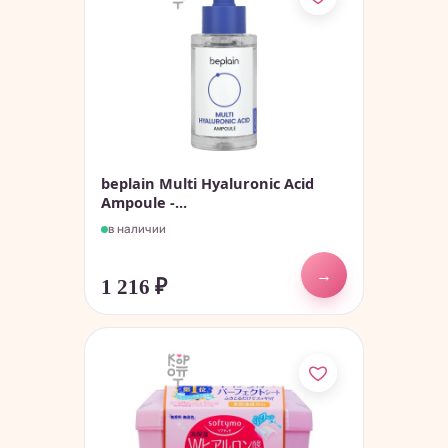
beplain Multi Hyaluronic Acid
Ampoule -...
в наличии
→
1 216
₽