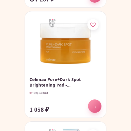
Celimax Pore+Dark Spot
Brightening Pad -...
под заказ
→
1 058
₽