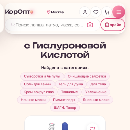
КорОпт
Москва
прайс
с Гиалуроновой
Кислотой
Найдено в категориях:
Сыворотки и Ампулы
Очищающие салфетки
Соль для ванны
Гель для душа
Для тела
Крем вокруг глаз
Тканевые
Увлажнение
Ночные маски
Пилинг пэды
Дневные маски
ШАГ 4: Тонер