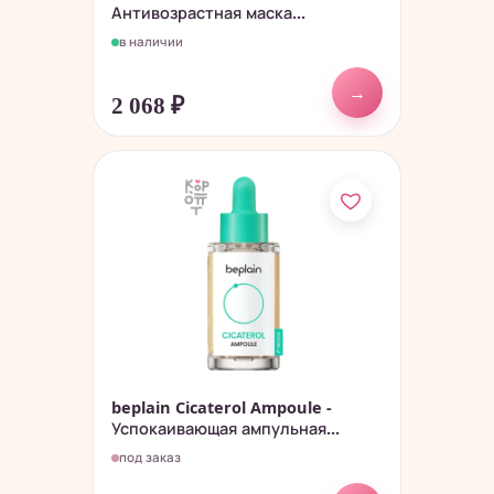
Антивозрастная маска...
в наличии
→
2 068
₽
beplain Cicaterol Ampoule -
Успокаивающая ампульная...
под заказ