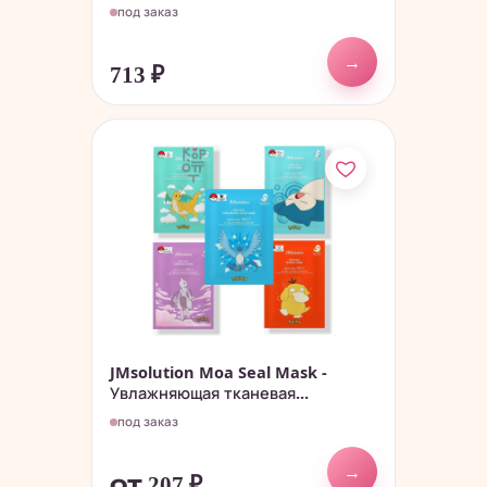
под заказ
→
713
₽
JMsolution Moa Seal Mask -
Увлажняющая тканевая...
под заказ
→
от 207
₽