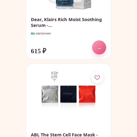
Dear, Klairs Rich Moist Soothing
Serum -...
в наличии
→
615
₽
ABL The Stem Cell Face Mask -