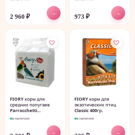
→
→
2 960
₽
973
₽
FIORY корм для
FIORY корм для
средних попугаев
экзотических птиц
Parrocchetti...
Classic 400гр.
в наличии
в наличии
→
→