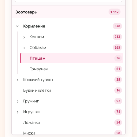
Зоотовары
1 112
Кормление
578
›
›
Кошкам
213
›
Собакам
265
Птицам
36
Грызунам
61
›
Кошачий туалет
35
Будки и клетки
16
›
Груминг
92
›
Игрушки
74
Лежанки
54
Миски
58