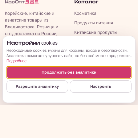
코롭트
Каталог
КорОпт
Корейские, китайские и
Косметика
азиатские товары из
Продукты питания
Владивостока. Розница и
Китайские продукты
опт, доставка по России,
Казахстану и Беларуси.
Зоотовары
Настройки cookies
Необходимые cookies нужны для корзины, входа и безопасности.
Оптовый прайс
Аналитика помогает улучшать сайт, но без неё можно продолжить.
Корейская косметика оптом
Подробнее
Азиатские продукты
Продолжить без аналитики
Китайские продукты
Разрешить аналитику
Настроить
Китайские снеки
Азиатские сладости
Товары для суши
Рис для суши
Соусы для азиатской кухни