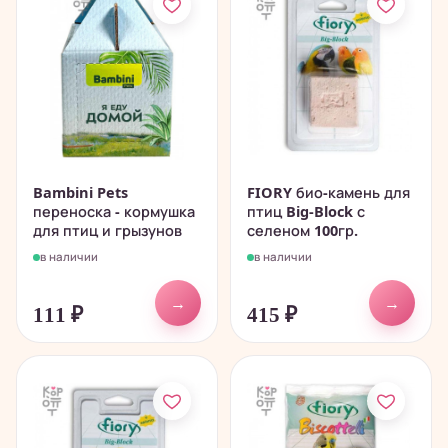
Bambini Pets
FIORY био-камень для
переноска - кормушка
птиц Big-Block с
для птиц и грызунов
селеном 100гр.
в наличии
в наличии
→
→
111
₽
415
₽