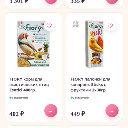
3 301
₽
335
₽
FIORY корм для
FIORY палочки для
экзотических птиц
канареек Sticks с
Esotici 400гр.
фруктами 2х30гр.
в наличии
в наличии
→
→
402
₽
449
₽