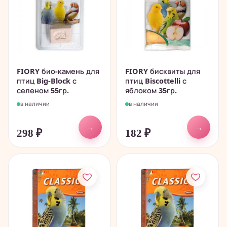
FIORY био-камень для
FIORY бисквиты для
птиц Big-Block с
птиц Biscottelli с
селеном 55гр.
яблоком 35гр.
в наличии
в наличии
→
→
298
₽
182
₽