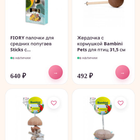
FIORY палочки для
Жердочка с
средних попугаев
кормушкой Bambini
Sticks с...
Pets для птиц 31,5 см
в наличии
в наличии
→
→
640
₽
492
₽