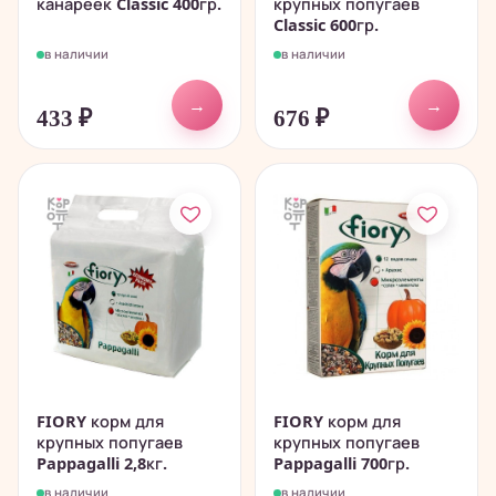
канареек Classic 400гр.
крупных попугаев
Classic 600гр.
в наличии
в наличии
→
→
433
₽
676
₽
FIORY корм для
FIORY корм для
крупных попугаев
крупных попугаев
Pappagalli 2,8кг.
Pappagalli 700гр.
в наличии
в наличии