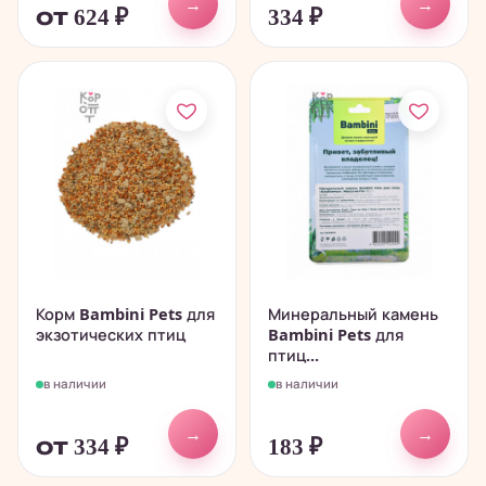
→
→
от 624
₽
334
₽
Корм Bambini Pets для
Минеральный камень
экзотических птиц
Bambini Pets для
птиц...
в наличии
в наличии
→
→
от 334
₽
183
₽