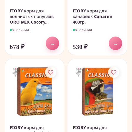
FIORY корм для
FIORY корм для
волнистых попугаев
канареек Canarini
ORO MIX Cocory...
400гр.
в наличии
в наличии
→
→
678
₽
530
₽
FIORY корм для
FIORY корм для