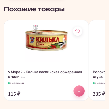
Похожие товары
5 Морей - Килька каспийская обжаренная
Волокон
с чили в...
сгущенно
в наличии
в наличии
→
115
₽
235
₽