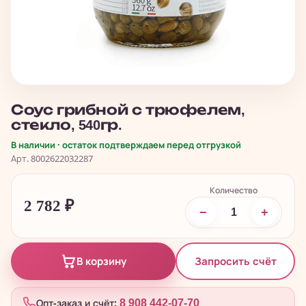
Соус грибной с трюфелем,
стекло, 540гр.
В наличии · остаток подтверждаем перед отгрузкой
Арт. 8002622032287
Количество
2 782
₽
−
+
Запросить счёт
В корзину
Опт-заказ и счёт:
8 908 442-07-70