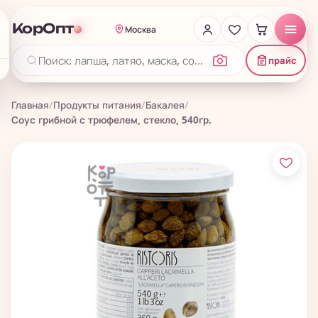
КорОпт
Москва
прайс
Главная
/
Продукты питания
/
Бакалея
/
Соус грибной с трюфелем, стекло, 540гр.