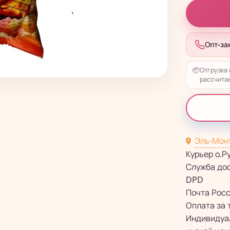
Опт-за
📦
Отгрузка 
рассчитае
Эль-Мон
Курьер о.Р
Служба до
DPD
Почта Рос
Оплата за 
Индивидуал