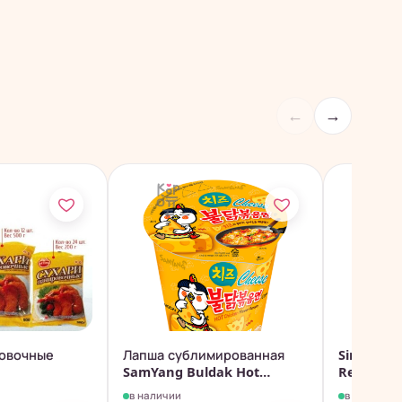
←
→
овочные
Лапша сублимированная
SingSong
SamYang Buldak Hot
Red Peppe
Chicken...
в наличии
в наличии