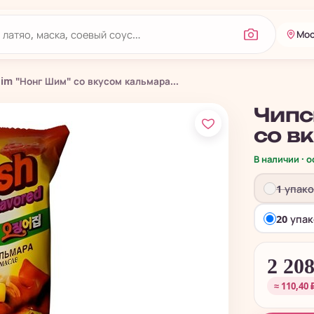
Мос
m "Нонг Шим" со вкусом кальмара...
Чипс
со в
В наличии · 
1 упак
20 упа
2 20
≈ 110,40 