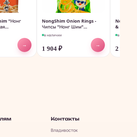
him "Нонг
NongShim Onion Rings -
NongShim
я...
Чипсы "Нонг Шим"...
& Spicy - 
в наличии
в наличии
→
→
1 904
₽
2 208
₽
елям
Контакты
Владивосток