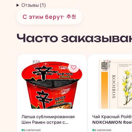
Отзывы (1)
С этим берут
· 추천
Часто заказыва
Лапша сублимированная
Чай Красный Рой
Шин Рамен острая с
NOKCHAWON Rooi
говядиной...
Tea...
в наличии
в наличии