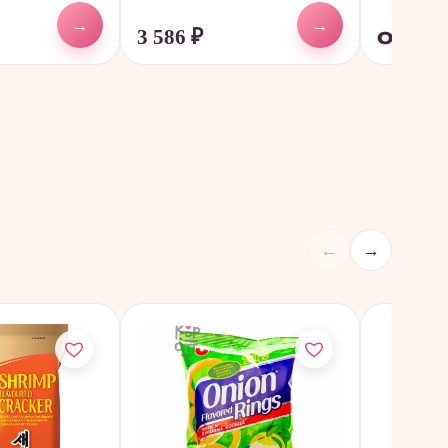
→
→
3 586
₽
от 6 6
←
→