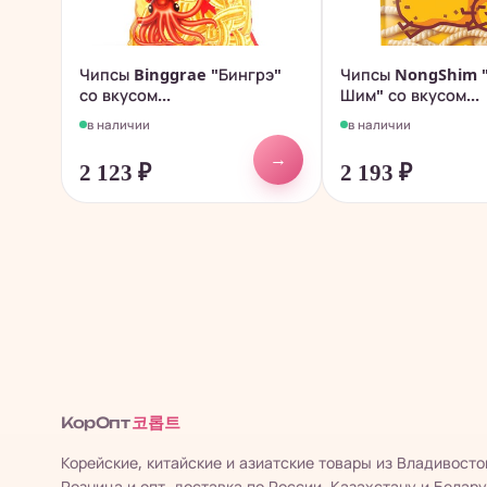
Чипсы Binggrae "Бингрэ"
Чипсы NongShim 
со вкусом...
Шим" со вкусом...
в наличии
в наличии
→
2 123
₽
2 193
₽
코롭트
КорОпт
Корейские, китайские и азиатские товары из Владивосто
Розница и опт, доставка по России, Казахстану и Белару