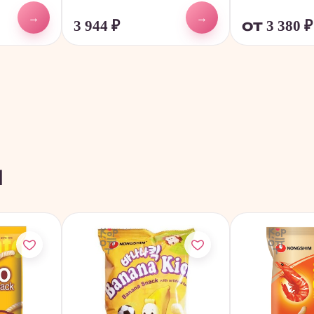
→
→
3 944
₽
от 3 380
₽
ы