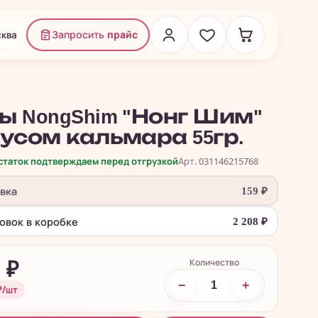
ква
Запросить
прайс
ы NongShim "Нонг Шим"
кусом кальмара 55гр.
остаток подтверждаем перед отгрузкой
Арт. 031146215768
овка
159
₽
ковок в коробке
2 208
₽
Количество
8
₽
−
+
₽/шт