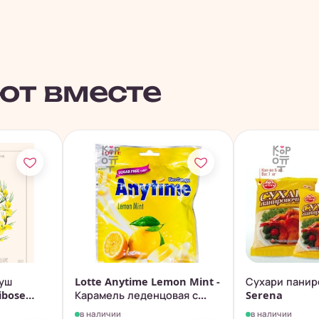
ют вместе
буш
Lotte Anytime Lemon Mint -
Сухари панир
bose
Карамель леденцовая с...
Serena
в наличии
в наличии