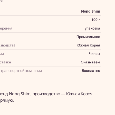
ы!
Nong Shim
100 г
мерения
упаковка
Премиальное
зводства
Южная Корея
ии
Чипсы
оставке
Оказываем
 транспортной компании
Бесплатно
Бренд Nong Shim, производство — Южная Корея.
прямую.