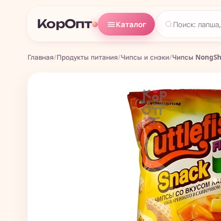
КорОпт
Каталог
Главная
/
Продукты питания
/
Чипсы и снэки
/
Чипсы NongShi