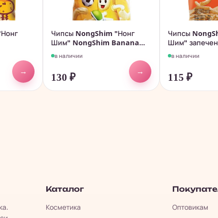
"Нонг
Чипсы NongShim "Нонг
Чипсы NongS
Шим" NongShim Banana...
Шим" запечена
в наличии
в наличии
→
→
130
₽
115
₽
Каталог
Покупат
ка.
Косметика
Оптовикам
си.