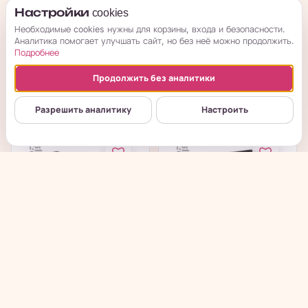
АКЦИЯ! Инверторный
Бензиновый
Настройки cookies
генератор DN А1,5i
генератор Huter
Необходимые cookies нужны для корзины, входа и безопасности.
Huter
DY2500L
Аналитика помогает улучшать сайт, но без неё можно продолжить.
Подробнее
в наличии
в наличии
Продолжить без аналитики
→
→
26 390
₽
21 790
₽
Разрешить аналитику
Настроить
Бензиновый
Бензиновый
генератор Huter
генератор Huter
DY3000L
DY3000LX