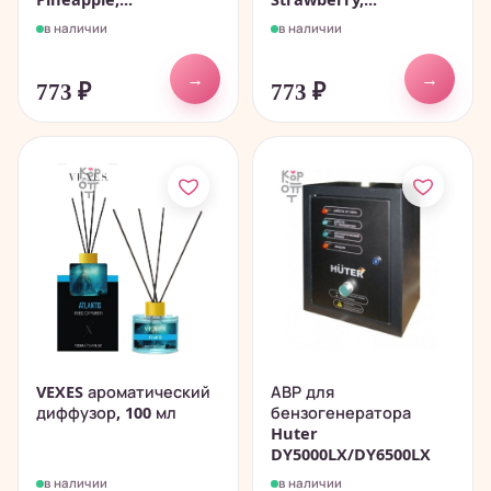
в наличии
в наличии
→
→
773
₽
773
₽
VEXES ароматический
АВР для
диффузор, 100 мл
бензогенератора
Huter
DY5000LX/DY6500LX
в наличии
в наличии