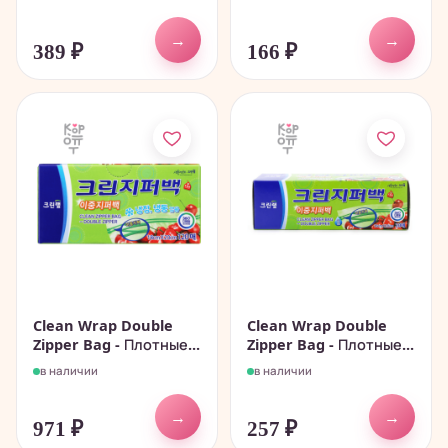
→
→
389
₽
166
₽
Clean Wrap Double
Clean Wrap Double
Zipper Bag - Плотные...
Zipper Bag - Плотные...
в наличии
в наличии
→
→
971
₽
257
₽