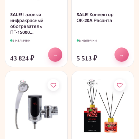
SALE! Газовый
SALE! Конвектор
инфракрасный
ОК-20A Ресанта
обогреватель
ПГ-15000...
в наличии
в наличии
→
→
43 824
₽
5 513
₽