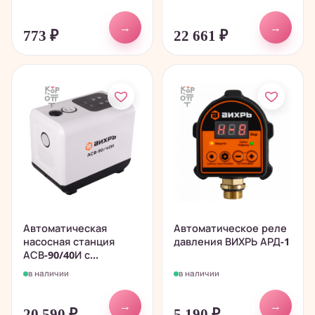
→
→
773
₽
22 661
₽
Автоматическая
Автоматическое реле
насосная станция
давления ВИХРЬ АРД-1
АСВ-90/40И с...
в наличии
в наличии
→
→
20 590
₽
5 190
₽