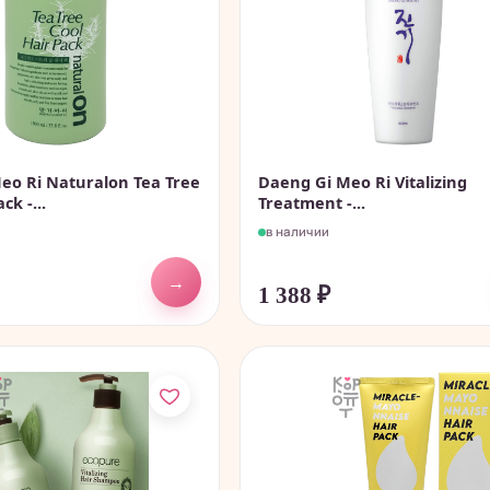
eo Ri Naturalon Tea Tree
Daeng Gi Meo Ri Vitalizing
ck -...
Treatment -...
в наличии
→
1 388
₽