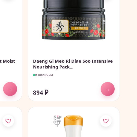
t Moist
Daeng Gi Meo Ri Dlae Soo Intensive
Nourishing Pack...
в наличии
→
→
894
₽