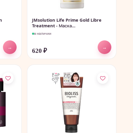
n
JMsolution Life Prime Gold Libre
Treatment - Маска...
в наличии
→
→
620
₽