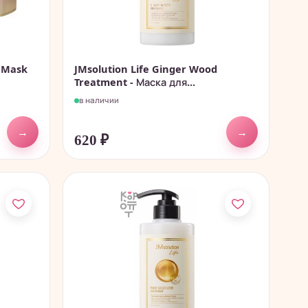
 Mask
JMsolution Life Ginger Wood
Treatment - Маска для...
в наличии
→
→
620
₽