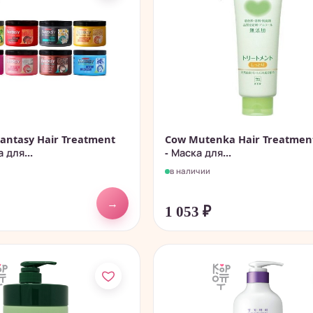
antasy Hair Treatment
Cow Mutenka Hair Treatmen
 для...
- Маска для...
в наличии
→
1 053
₽