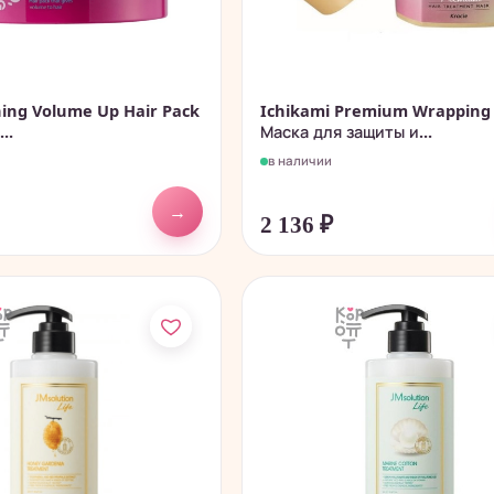
ning Volume Up Hair Pack
Ichikami Premium Wrapping
..
Маска для защиты и...
в наличии
→
2 136
₽