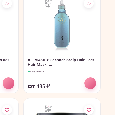
а для
ALLMASIL 8 Seconds Scalp Hair-Loss
Hair Mask -...
в наличии
→
→
от 435
₽