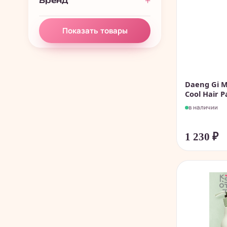
Бренд
Показать товары
Daeng Gi M
Cool Hair Pa
в наличии
1 230
₽