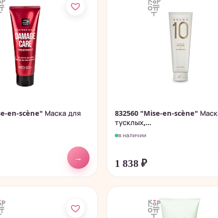
se-en-scène" Маска для
832560 "Mise-en-scène" Маск
тусклых,...
в наличии
→
1 838
₽