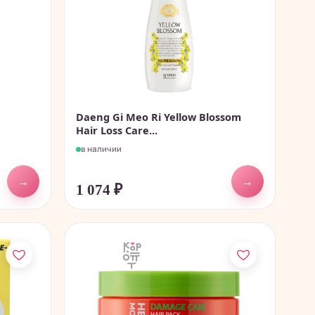
Daeng Gi Meo Ri Yellow Blossom
Hair Loss Care...
в наличии
→
→
1 074
₽