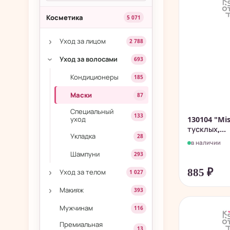
Косметика
5 071
›
Уход за лицом
2 788
Уход за волосами
693
›
Кондиционеры
185
Маски
87
Специальный
133
130104 "Mi
уход
тусклых,...
Укладка
28
в наличии
Шампуни
293
›
885
₽
Уход за телом
1 027
›
Макияж
393
Мужчинам
116
Премиальная
13