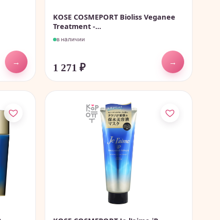
KOSE COSMEPORT Bioliss Veganee
.
Treatment -...
в наличии
→
→
1 271
₽