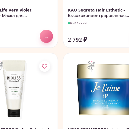
Life Vera Violet
KAO Segreta Hair Esthetic -
 Маска для...
Высококонцентрированная..
в наличии
→
2 792
₽