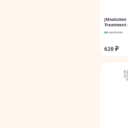
JMsolution
Treatment -
в наличии
620
₽