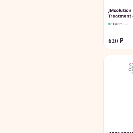
JMsolution 
Treatment -
в наличии
620
₽