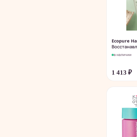
Ecopure Hai
Восстанавл
в наличии
1 413
₽