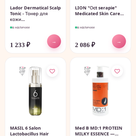
Lador Dermatical Scalp
LION "Оct serapie"
Tonic - Тонер для
Medicated Skin Care...
кожи...
в наличии
в наличии
→
→
1 233
₽
2 086
₽
MASIL 6 Salon
Med B MD:1 PROTEIN
Lactobacillus Hair
MILKY ESSENCE —...