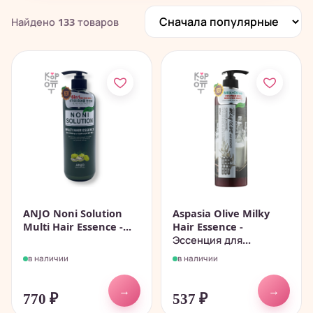
Найдено
133
товаров
ANJO Noni Solution
Aspasia Olive Milky
Multi Hair Essence -...
Hair Essence -
Эссенция для...
в наличии
в наличии
→
→
770
₽
537
₽