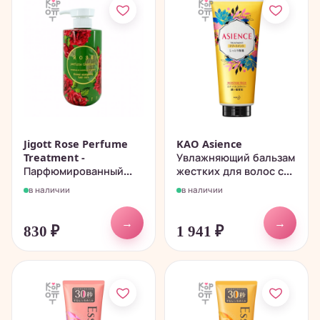
Jigott Rose Perfume
KAO Asience
Treatment -
Увлажняющий бальзам
Парфюмированный...
жестких для волос с...
в наличии
в наличии
→
→
830
₽
1 941
₽