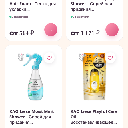
Hair Foam - Пенка для
Shower - Спрей для
укладки...
придания...
в наличии
в наличии
→
→
от 564
₽
от 1 171
₽
KAO Liese Moist Mint
KAO Liese Playful Care
Shower - Спрей для
Oil -
придания...
Восстанавливающее...