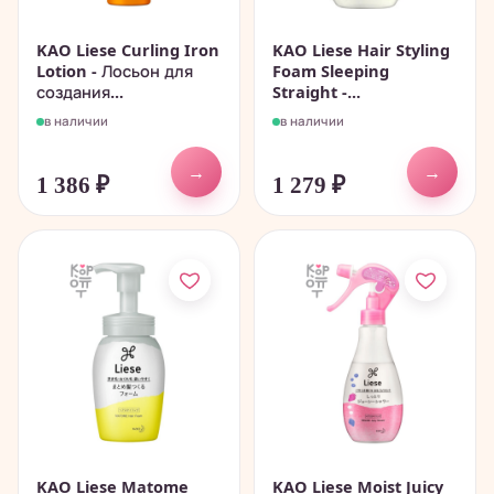
KAO Liese Curling Iron
KAO Liese Hair Styling
Lotion - Лосьон для
Foam Sleeping
создания...
Straight -...
в наличии
в наличии
→
→
1 386
₽
1 279
₽
KAO Liese Matome
KAO Liese Moist Juicy