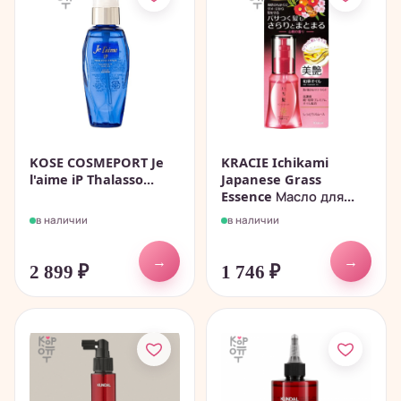
KOSE COSMEPORT Je
KRACIE Ichikami
l'aime iP Thalasso...
Japanese Grass
Essence Масло для...
в наличии
в наличии
→
→
2 899
₽
1 746
₽