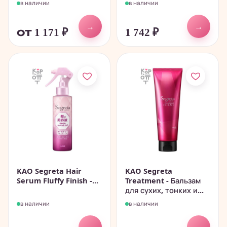
в наличии
в наличии
→
→
от 1 171
₽
1 742
₽
KAO Segreta Hair
KAO Segreta
Serum Fluffy Finish -...
Treatment - Бальзам
для сухих, тонких и...
в наличии
в наличии
→
→