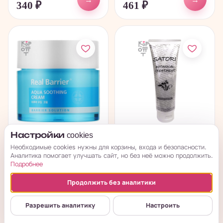
340
₽
461
₽
Настройки cookies
Real Barrier Aqua
Satori Botanical
Необходимые cookies нужны для корзины, входа и безопасности.
Soothing Cream -
Intensive Care
Аналитика помогает улучшать сайт, но без неё можно продолжить.
Охлаждающий крем...
Treatment - Бальзам...
Подробнее
в наличии
в наличии
Продолжить без аналитики
→
→
2 787
₽
290
₽
Разрешить аналитику
Настроить