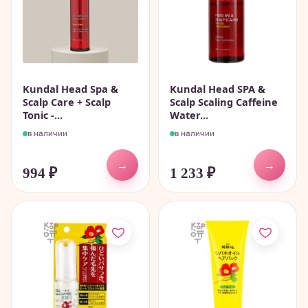
Kundal Head Spa &
Kundal Head SPA &
Scalp Care + Scalp
Scalp Scaling Caffeine
Tonic -...
Water...
в наличии
в наличии
→
→
994
₽
1 233
₽