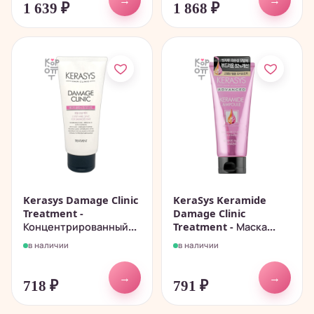
1 639
₽
1 868
₽
Kerasys Damage Clinic
KeraSys Keramide
Treatment -
Damage Clinic
Концентрированный...
Treatment - Маска...
в наличии
в наличии
→
→
718
₽
791
₽