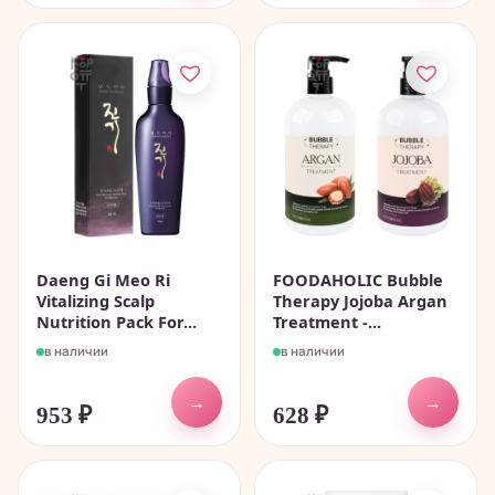
Daeng Gi Meo Ri
FOODAHOLIC Bubble
Vitalizing Scalp
Therapy Jojoba Argan
Nutrition Pack For...
Treatment -...
в наличии
в наличии
→
→
953
₽
628
₽