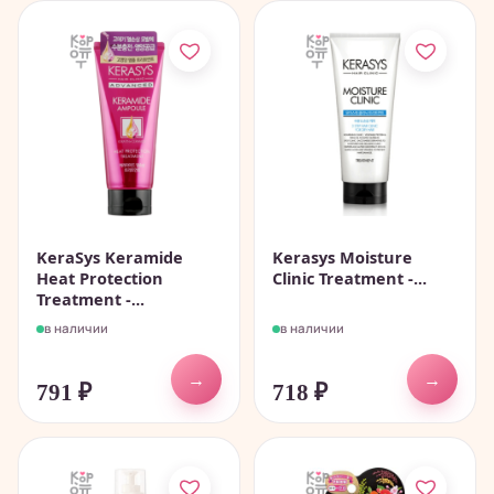
KeraSys Keramide
Kerasys Moisture
Heat Protection
Clinic Treatment -...
Treatment -...
в наличии
в наличии
→
→
791
₽
718
₽