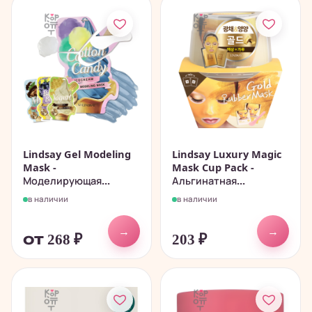
Lindsay Gel Modeling
Lindsay Luxury Magic
Mask -
Mask Cup Pack -
Моделирующая...
Альгинатная...
в наличии
в наличии
→
→
от 268
₽
203
₽