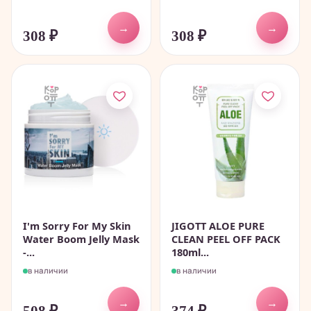
→
→
308
₽
308
₽
I'm Sorry For My Skin
JIGOTT ALOE PURE
Water Boom Jelly Mask
CLEAN PEEL OFF PACK
-...
180ml...
в наличии
в наличии
→
→