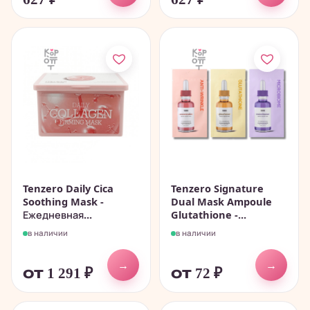
Tenzero Daily Cica
Tenzero Signature
Soothing Mask -
Dual Mask Ampoule
Ежедневная...
Glutathione -...
в наличии
в наличии
→
→
от 1 291
₽
от 72
₽