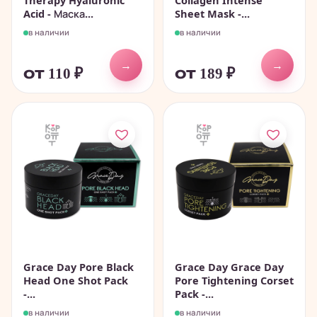
Therapy Hyaluronic
Collagen Intense
Acid - Маска...
Sheet Mask -...
в наличии
в наличии
→
→
от 110
₽
от 189
₽
Grace Day Pore Black
Grace Day Grace Day
Head One Shot Pack
Pore Tightening Corset
-...
Pack -...
в наличии
в наличии