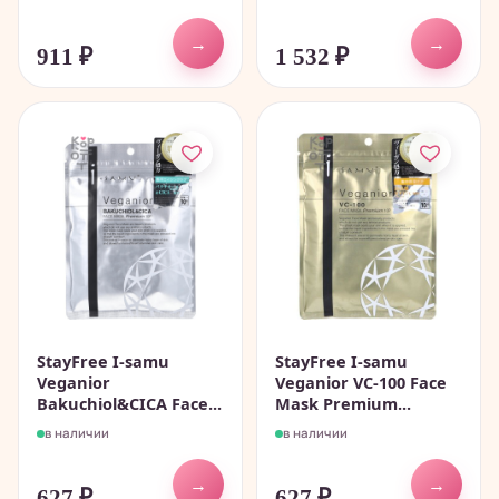
→
→
911
₽
1 532
₽
StayFree I-samu
StayFree I-samu
Veganior
Veganior VC-100 Face
Bakuchiol&CICA Face...
Mask Premium...
в наличии
в наличии
→
→
627
₽
627
₽