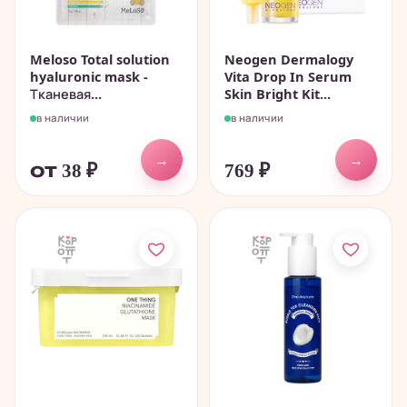
Meloso Total solution
Neogen Dermalogy
hyaluronic mask -
Vita Drop In Serum
Тканевая...
Skin Bright Kit...
в наличии
в наличии
→
→
от 38
₽
769
₽