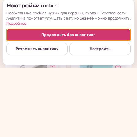
AsiaKiss Alginate mask
beplain Cicaful
Настройки cookies
- Альгинатная маска
Calming Mask Sheet -
Необходимые cookies нужны для корзины, входа и безопасности.
для лица...
Успокаивающая...
Аналитика помогает улучшать сайт, но без неё можно продолжить.
Подробнее
под заказ
под заказ
Продолжить без аналитики
→
→
от 93
₽
191
₽
Разрешить аналитику
Настроить
beplain Mung Bean
Bring Green Bamboo
Pore Clay Mask -
Hyalu Hydrating
Глиняная маска...
Sleeping Pack -...