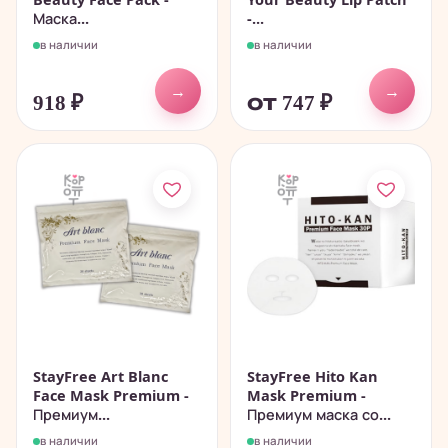
Маска...
-...
в наличии
в наличии
→
→
918
₽
от 747
₽
StayFree Art Blanc
StayFree Hito Kan
Face Mask Premium -
Mask Premium -
Премиум...
Премиум маска со...
в наличии
в наличии