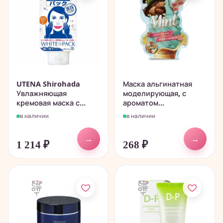
​UTENA Shirohada
Маска альгинатная
Увлажняющая
моделирующая, с
кремовая маска с...
ароматом...
в наличии
в наличии
→
→
1 214
₽
268
₽