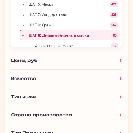
›
ШАГ 6: Маски
421
›
ШАГ 7: Уход для глаз
228
›
ШАГ 8: Крем
562
ШАГ 9: Дневные/ночные маски
80
›
Альгинантные маски
12
Дневные маски
52
Цена, руб.
Ночные маски
16
ШАГ 10: Защита от солнца
106
Качество
Для губ
53
›
Тип кожи
Уход за волосами
693
›
Уход за телом
1 027
Страна производства
›
Макияж
393
Мужчинам
116
Тип Продукции