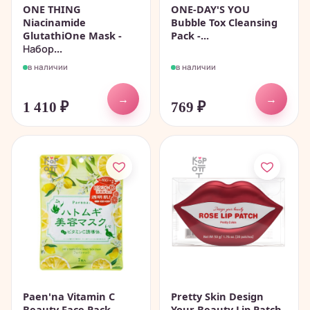
ONE THING
ONE-DAY'S YOU
Niacinamide
Bubble Tox Cleansing
GlutathiOne Mask -
Pack -...
Набор...
в наличии
в наличии
→
→
1 410
₽
769
₽
‎Paen'na Vitamin C
Pretty Skin Design
Beauty Face Pack -
Your Beauty Lip Patch