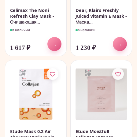
Celimax The Noni
Dear, Klairs Freshly
Refresh Clay Mask -
Juiced Vitamin E Mask -
Очищающая...
Маска...
в наличии
в наличии
→
→
1 617
₽
1 230
₽
Etude Mask 0.2 Air
Etude Moistfull