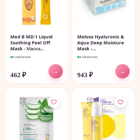
Med B MD:1 Liquid
Meloso Hyaluronic &
Soothing Peel Off
Aqua Deep Moisture
Mask - Маска...
Mask -...
в наличии
в наличии
→
→
462
₽
943
₽