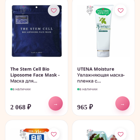
The Stem Cell Bio
UTENA Moisture
Liposome Face Mask -
Увлажняющая маска-
Маска для...
пленка с...
в наличии
в наличии
→
→
2 068
₽
965
₽