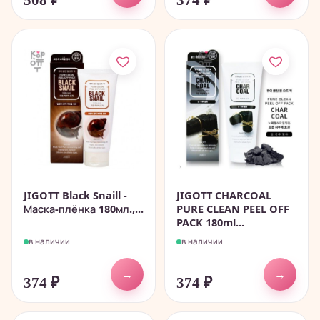
508
₽
374
₽
JIGOTT Black Snaill -
JIGOTT CHARCOAL
Маска-плёнка 180мл.,...
PURE CLEAN PEEL OFF
PACK 180ml...
в наличии
в наличии
→
→
374
₽
374
₽