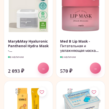
Mary&May Hyaluronic
Med B Lip Mask -
Panthenol Hydra Mask
Питательная и
-...
увлажняющая маска...
в наличии
в наличии
→
→
2 093
₽
570
₽