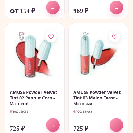
→
→
от 154
₽
969
₽
AMUSE Powder Velvet
AMUSE Powder Velvet
Tint 02 Peanut Cora -
Tint 03 Melon Toast -
Матовый...
Матовый...
под заказ
под заказ
→
→
725
₽
725
₽