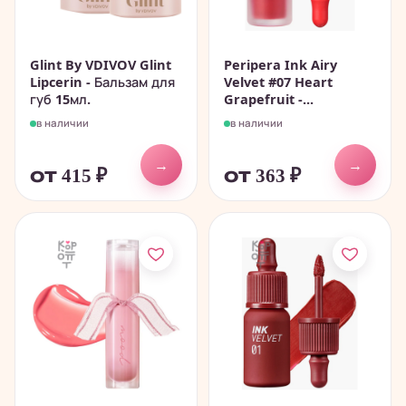
Glint By VDIVOV Glint
Peripera Ink Airy
Lipcerin - Бальзам для
Velvet #07 Heart
губ 15мл.
Grapefruit -...
в наличии
в наличии
→
→
от 415
₽
от 363
₽