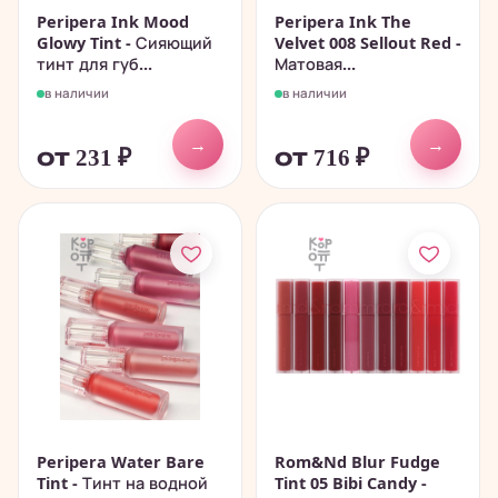
Peripera Ink Mood
Peripera Ink The
Glowy Tint - Сияющий
Velvet 008 Sellout Red -
тинт для губ...
Матовая...
в наличии
в наличии
→
→
от 231
₽
от 716
₽
Peripera Water Bare
Rom&Nd Blur Fudge
Tint - Тинт на водной
Tint 05 Bibi Candy -