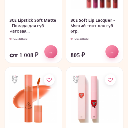
3CE Lipstick Soft Matte
3CE Soft Lip Lacquer -
- Помада для губ
Мягкий тинт для губ
матовая...
6гр.
под заказ
под заказ
→
→
от 1 008
₽
805
₽