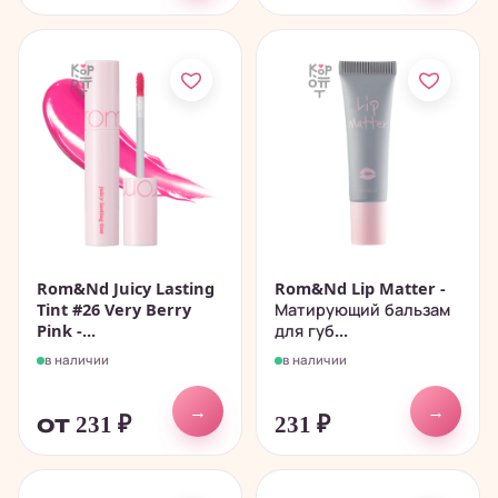
Rom&Nd Juicy Lasting
Rom&Nd Lip Matter -
Tint #26 Very Berry
Матирующий бальзам
Pink -...
для губ...
в наличии
в наличии
→
→
от 231
₽
231
₽