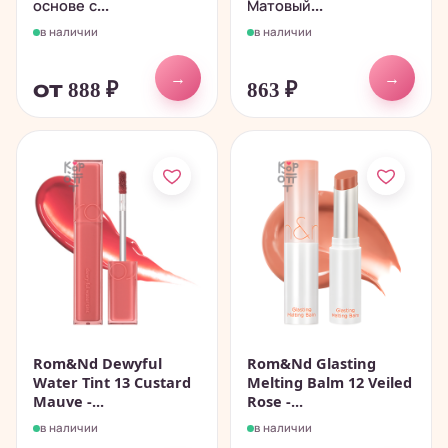
основе с...
Матовый...
в наличии
в наличии
→
→
от 888
₽
863
₽
Rom&Nd Dewyful
Rom&Nd Glasting
Water Tint 13 Custard
Melting Balm 12 Veiled
Mauve -...
Rose -...
в наличии
в наличии