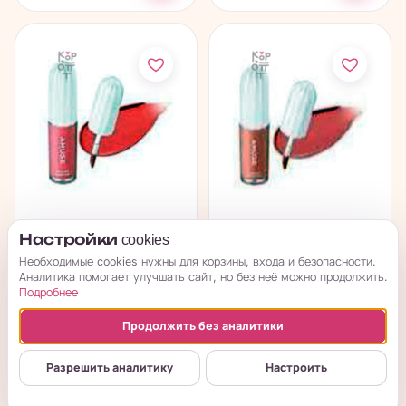
AMUSE Powder Velvet
AMUSE Powder Velvet
Настройки cookies
Tint 04 Pink Powder -
Tint 05 Puffy Girl -
Необходимые cookies нужны для корзины, входа и безопасности.
Матовый...
Матовый...
Аналитика помогает улучшать сайт, но без неё можно продолжить.
Подробнее
под заказ
под заказ
Продолжить без аналитики
→
→
725
₽
725
₽
Разрешить аналитику
Настроить