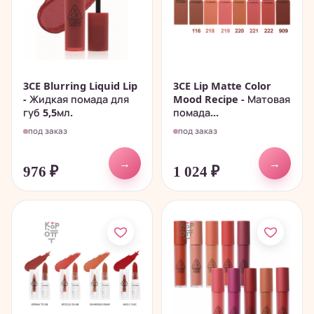
3CE Blurring Liquid Lip
3CE Lip Matte Color
- Жидкая помада для
Mood Recipe - Матовая
губ 5,5мл.
помада...
под заказ
под заказ
→
→
976
₽
1 024
₽