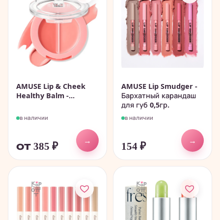
AMUSE Lip & Cheek
AMUSE Lip Smudger -
Healthy Balm -...
Бархатный карандаш
для губ 0,5гр.
в наличии
в наличии
→
→
от 385
₽
154
₽