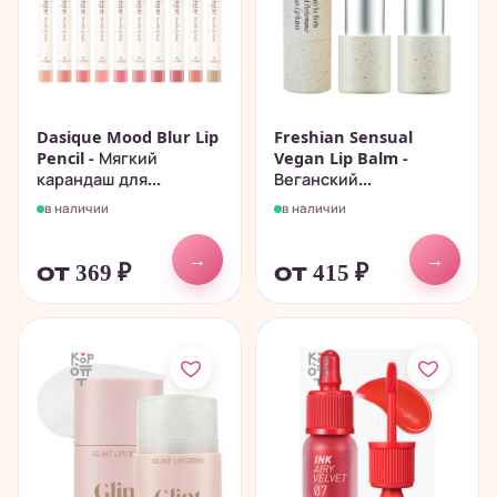
Dasique Mood Blur Lip
Freshian Sensual
Pencil - Мягкий
Vegan Lip Balm -
карандаш для...
Веганский...
в наличии
в наличии
→
→
от 369
₽
от 415
₽