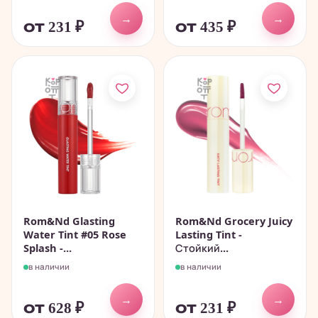
→
→
от 231
₽
от 435
₽
Rom&Nd Glasting
Rom&Nd Grocery Juicy
Water Tint #05 Rose
Lasting Tint -
Splash -...
Стойкий...
в наличии
в наличии
→
→
от 628
₽
от 231
₽