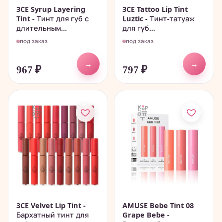
3CE Syrup Layering
3CE Tattoo Lip Tint
Tint - Тинт для губ с
Luztic - Тинт-татуаж
длительным...
для губ...
под заказ
под заказ
→
→
967
₽
797
₽
3CE Velvet Lip Tint -
AMUSE Bebe Tint 08
Бархатный тинт для
Grape Bebe -