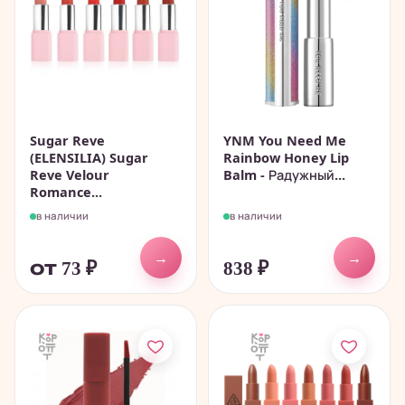
Sugar Reve
YNM You Need Me
(ELENSILIA) Sugar
Rainbow Honey Lip
Reve Velour
Balm - Радужный...
Romance...
в наличии
в наличии
→
→
от 73
₽
838
₽