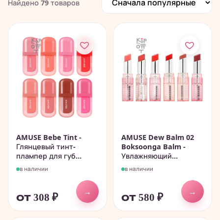
Найдено
79
товаров
AMUSE Bebe Tint -
AMUSE Dew Balm 02
Глянцевый тинт-
Boksoonga Balm -
плампер для губ...
Увлажняющий...
в наличии
в наличии
→
→
от 308
₽
от 580
₽