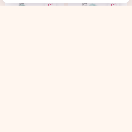
AMUSE Powder Velvet
AMUSE Powder Velvet
Tint 06 Rose Cherry -
Tint 07 Salty Grape -
Матовый...
Матовый...
под заказ
под заказ
→
→
725
₽
725
₽