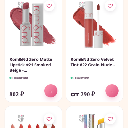
Rom&Nd Zero Matte
Rom&Nd Zero Velvet
Lipstick #21 Smoked
Tint #22 Grain Nude -...
Beige -...
в наличии
в наличии
→
→
802
₽
от 290
₽