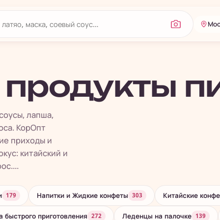
Мос
 продукты п
соусы, лапша,
оса. КорОпт
ие приходы и
кус: китайский и
с....
и
Напитки и Жидкие конфеты
Китайские конфе
179
303
 быстрого приготовления
Леденцы на палочке
272
139