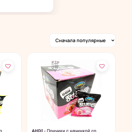
→
о
AHDI - Пончики с начинкой со