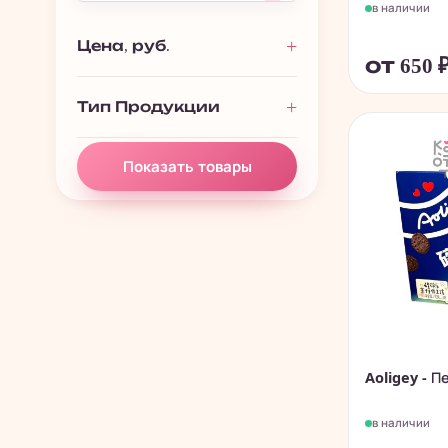
в наличии
Печенье, пончики,
280
батончики
Цена, руб.
от 650
Чай, растворимые
195
напитки
Тип Продукции
Китайские снеки и
838
чипсы
Показать товары
Aoligey - П
в наличии