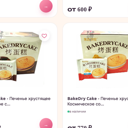
→
от 600
₽
ke - Печенье хрустящее
BakeDry Cake - Печенье хру
 с...
Космическое со...
в наличии
→