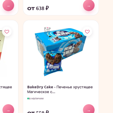
→
→
от 638
₽
стящее
BakeDry Cake - Печенье хрустящее
Магическое с...
в наличии
→
→