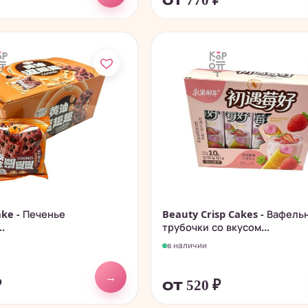
₽
от 770
₽
ke - Печенье
Beauty Crisp Cakes - Вафель
.
трубочки со вкусом...
в наличии
→
₽
от 520
₽