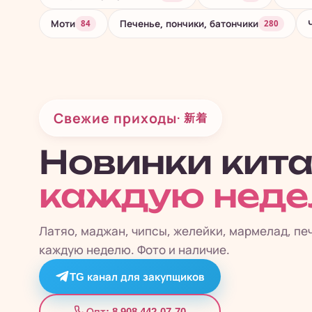
Моти
Печенье, пончики, батончики
84
280
Свежие приходы
· 新着
Новинки кит
каждую нед
Латяо, маджан, чипсы, желейки, мармелад, пе
каждую неделю. Фото и наличие.
TG канал для закупщиков
8 908 442-07-70
Опт: