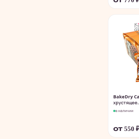
от 770
BakeDry Ca
хрустящее..
в наличии
от 550