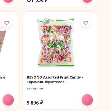
от 550
₽
ные
BEYOND Assorted Fruit Candy -
Карамель Фруктовое...
в наличии
→
→
9 896
₽