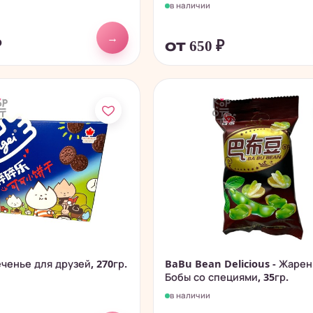
в наличии
→
₽
от 650
₽
еченье для друзей, 270гр.
BaBu Bean Delicious - Жаре
Бобы со специями, 35гр.
в наличии