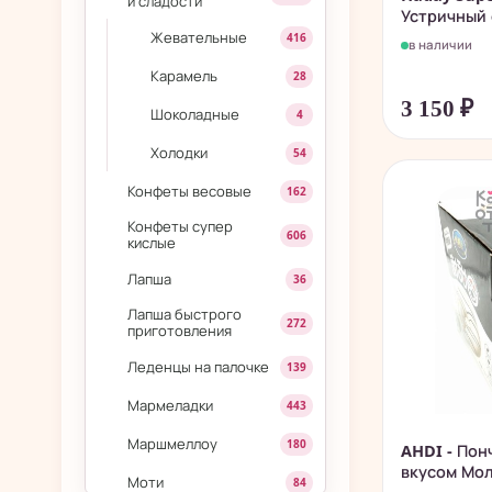
и сладости
Устричный с
Жевательные
416
в наличии
Карамель
28
3 150
₽
Шоколадные
4
Холодки
54
Конфеты весовые
162
Конфеты супер
606
кислые
Лапша
36
Лапша быстрого
272
приготовления
Леденцы на палочке
139
Мармеладки
443
Маршмеллоу
180
AHDI - Пон
вкусом Мо
Моти
84