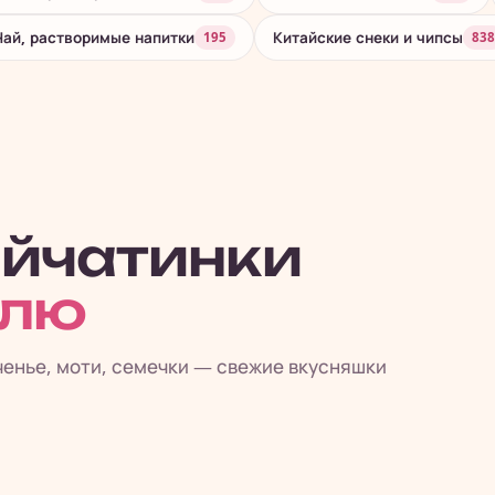
Чай, растворимые напитки
Китайские снеки и чипсы
195
838
айчатинки
елю
ченье, моти, семечки — свежие вкусняшки