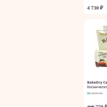
4 730
₽
BakeDry Ca
Космическое
в наличии