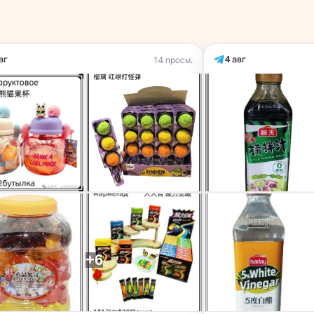
вг
4 авг
14 просм.
+6