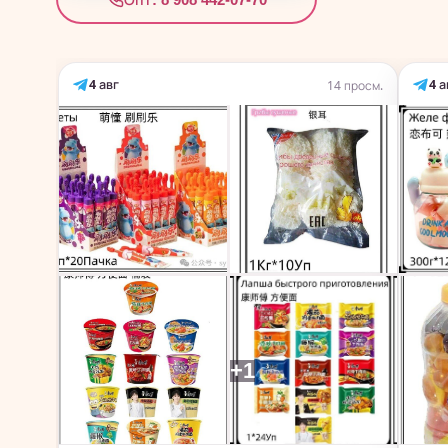
4 авг
4 а
14 просм.
+1