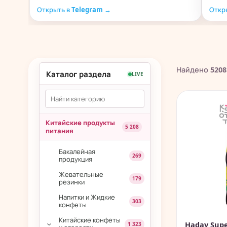
Открыть в Telegram →
Откр
Найдено
5208
Каталог раздела
LIVE
Китайские продукты
5 208
питания
Бакалейная
269
продукция
Жевательные
179
резинки
Напитки и Жидкие
303
конфеты
Китайские конфеты
Haday Supe
1 323
›