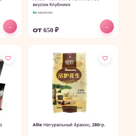
вкусом Клубники
в наличии
→
→
от 650
₽
о
Allie Натуральный Арахис, 280гр.