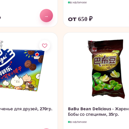
в наличии
→
₽
от 650
₽
еченье для друзей, 270гр.
BaBu Bean Delicious - Жаре
Бобы со специями, 35гр.
в наличии