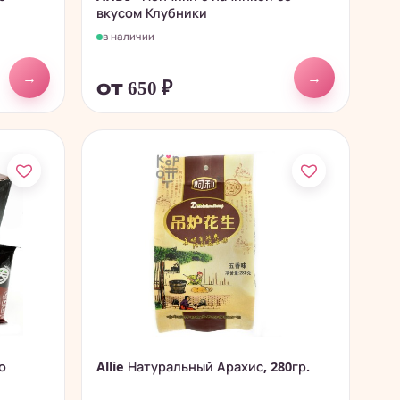
вкусом Клубники
в наличии
→
→
от 650
₽
о
Allie Натуральный Арахис, 280гр.