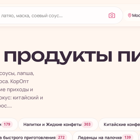
Мос
 продукты п
соусы, лапша,
оса. КорОпт
ие приходы и
кус: китайский и
с....
и
Напитки и Жидкие конфеты
Китайские конфе
179
303
 быстрого приготовления
Леденцы на палочке
272
139