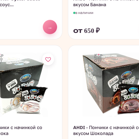
оус...
вкусом Банана
в наличии
→
от 650
₽
чики с начинкой со
AHDI - Пончики с начинкой с
лока
вкусом Шоколада