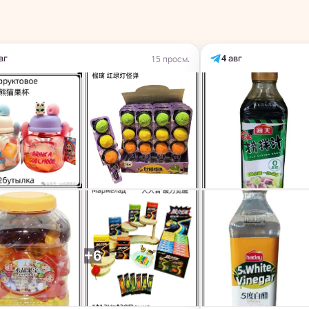
вг
4 авг
15 просм.
+6