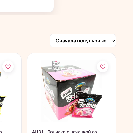
→
о
AHDI - Пончики с начинкой со