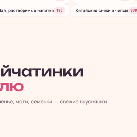
Чай, растворимые напитки
Китайские снеки и чипсы
195
838
айчатинки
елю
ченье, моти, семечки — свежие вкусняшки