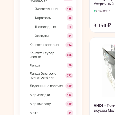
и сладости
Устричный с
Жевательные
416
в наличии
Карамель
28
3 150
₽
Шоколадные
4
Холодки
54
Конфеты весовые
162
Конфеты супер
606
кислые
Лапша
36
Лапша быстрого
272
приготовления
Леденцы на палочке
139
Мармеладки
443
Маршмеллоу
180
AHDI - Пон
вкусом Мо
Моти
84