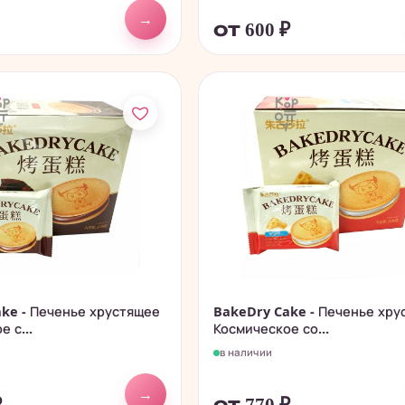
→
от 600
₽
ke - Печенье хрустящее
BakeDry Cake - Печенье хру
 с...
Космическое со...
в наличии
→