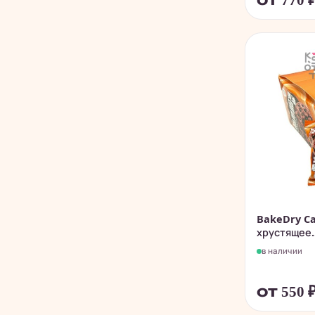
от 770
BakeDry Ca
хрустящее..
в наличии
от 550