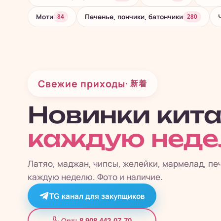
Моти
Печенье, пончики, батончики
84
280
Свежие приходы
· 新着
Новинки кит
каждую нед
Латяо, маджан, чипсы, желейки, мармелад, пе
каждую неделю. Фото и наличие.
TG канал для закупщиков
8 908 442-07-70
Опт: