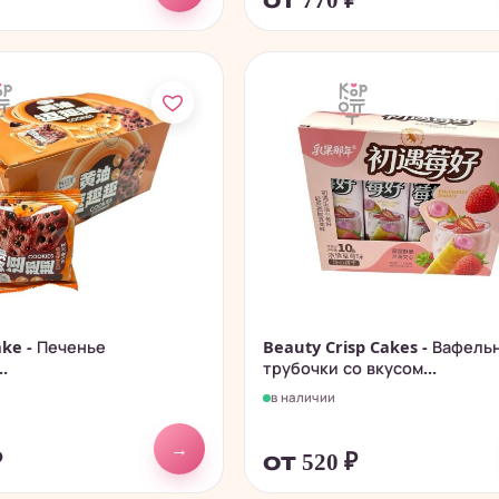
₽
от 770
₽
ke - Печенье
Beauty Crisp Cakes - Вафель
.
трубочки со вкусом...
в наличии
→
₽
от 520
₽