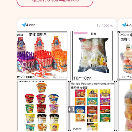
4 авг
4 а
15 просм.
+1