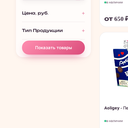
в наличии
Печенье, пончики,
280
батончики
Цена, руб.
от 650
Чай, растворимые
195
напитки
Тип Продукции
Китайские снеки и
838
чипсы
Показать товары
Aoligey - П
в наличии