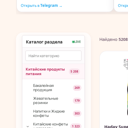
Открыть в Telegram →
Откр
Найдено
5208
Каталог раздела
LIVE
Китайские продукты
5 208
питания
Бакалейная
269
продукция
Жевательные
179
резинки
Напитки и Жидкие
303
конфеты
Китайские конфеты
Haday Supe
1 323
›