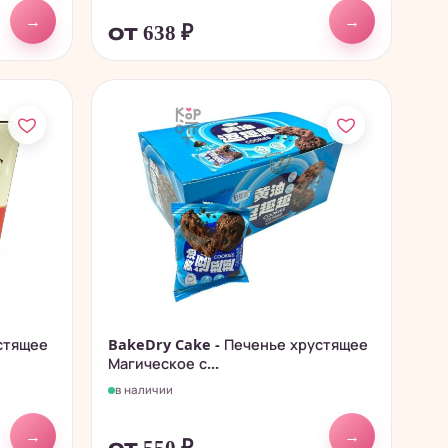
→
→
от 638
₽
стящее
BakeDry Cake - Печенье хрустящее
Магическое с...
в наличии
→
→