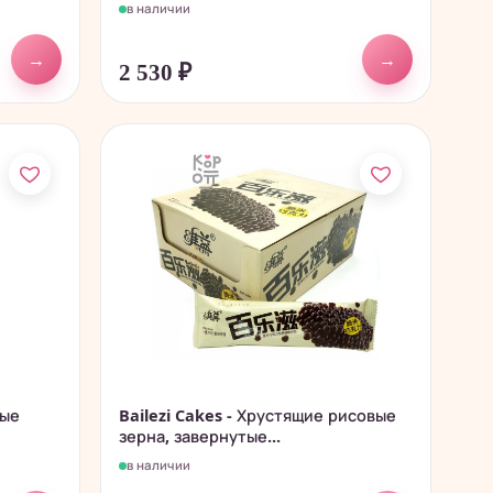
в наличии
→
→
2 530
₽
ные
Bailezi Cakes - Хрустящие рисовые
зерна, завернутые...
в наличии