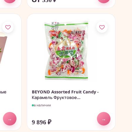
от 550
₽
ные
BEYOND Assorted Fruit Candy -
Карамель Фруктовое...
в наличии
→
→
9 896
₽