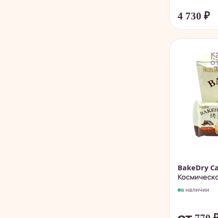
4 730
₽
BakeDry Ca
Космическое
в наличии