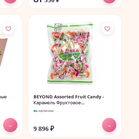
от 550
₽
ные
BEYOND Assorted Fruit Candy -
Карамель Фруктовое...
в наличии
→
→
9 896
₽