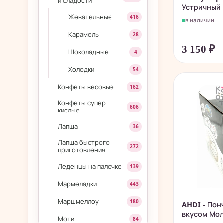
и сладости
Устричный с
Жевательные
416
в наличии
Карамель
28
3 150
₽
Шоколадные
4
Холодки
54
Конфеты весовые
162
Конфеты супер
606
кислые
Лапша
36
Лапша быстрого
272
приготовления
Леденцы на палочке
139
Мармеладки
443
Маршмеллоу
180
AHDI - Пон
вкусом Мо
Моти
84