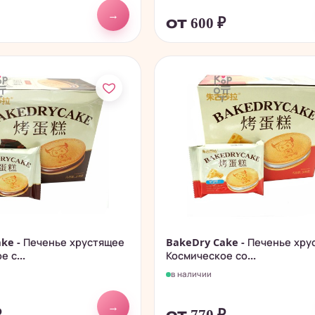
→
от 600
₽
ke - Печенье хрустящее
BakeDry Cake - Печенье хру
 с...
Космическое со...
в наличии
→