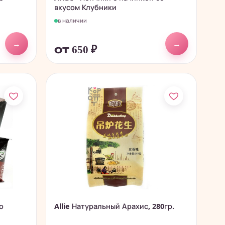
вкусом Клубники
в наличии
→
→
от 650
₽
о
Allie Натуральный Арахис, 280гр.