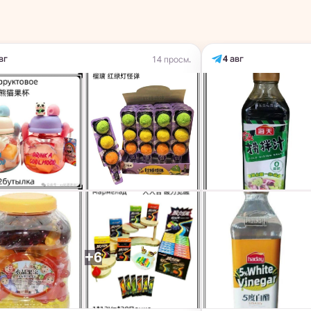
вг
4 авг
14 просм.
+6