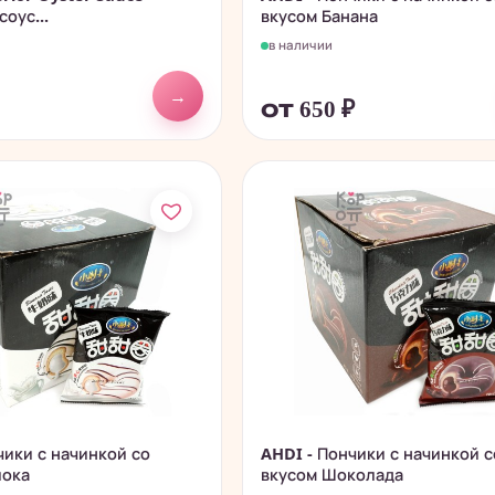
оус...
вкусом Банана
в наличии
→
от 650
₽
чики с начинкой со
AHDI - Пончики с начинкой с
лока
вкусом Шоколада