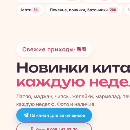
Моти
Печенье, пончики, батончики
84
280
Свежие приходы
· 新着
Новинки кит
каждую нед
Латяо, маджан, чипсы, желейки, мармелад, пе
каждую неделю. Фото и наличие.
TG канал для закупщиков
8 908 442-07-70
Опт: