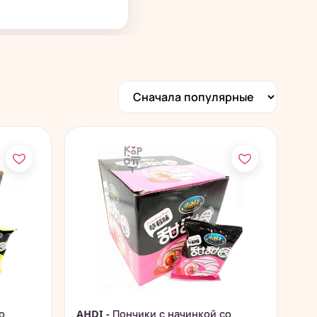
→
о
AHDI - Пончики с начинкой со