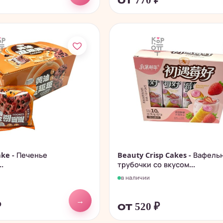
₽
от 770
₽
ke - Печенье
Beauty Crisp Cakes - Вафель
.
трубочки со вкусом...
в наличии
→
₽
от 520
₽