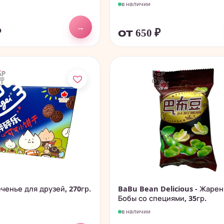
в наличии
→
₽
от 650
₽
еченье для друзей, 270гр.
BaBu Bean Delicious - Жаре
Бобы со специями, 35гр.
в наличии