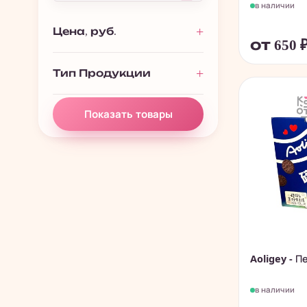
в наличии
Печенье, пончики,
280
батончики
Цена, руб.
от 650
Чай, растворимые
195
напитки
Тип Продукции
Китайские снеки и
838
чипсы
Показать товары
Aoligey - П
в наличии