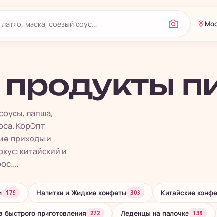
Мос
 продукты п
соусы, лапша,
оса. КорОпт
ие приходы и
кус: китайский и
с....
и
Напитки и Жидкие конфеты
Китайские конфе
179
303
 быстрого приготовления
Леденцы на палочке
272
139