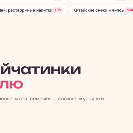
Чай, растворимые напитки
Китайские снеки и чипсы
195
838
айчатинки
елю
ченье, моти, семечки — свежие вкусняшки