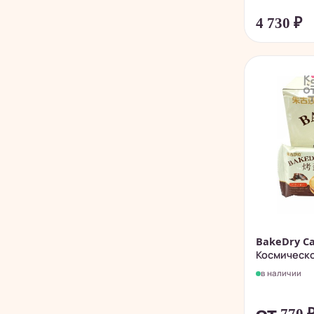
4 730
₽
BakeDry Ca
Космическое
в наличии