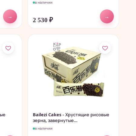
в наличии
→
→
2 530
₽
ные
Bailezi Cakes - Хрустящие рисовые
зерна, завернутые...
в наличии