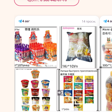
4 авг
4 а
14 просм.
+1