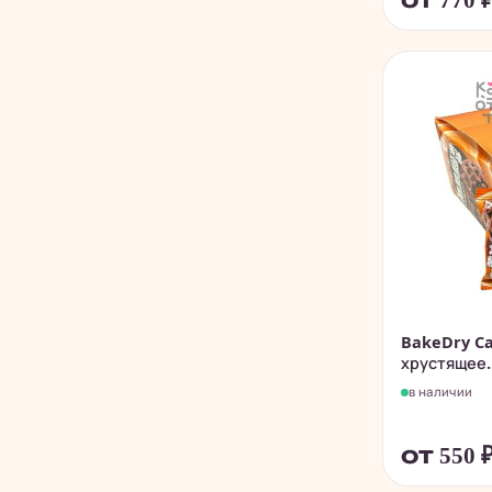
от 770
BakeDry Ca
хрустящее..
в наличии
от 550