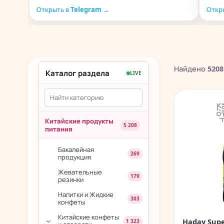
Открыть в Telegram →
Откр
Найдено
5208
Каталог раздела
LIVE
Китайские продукты
5 208
питания
Бакалейная
269
продукция
Жевательные
179
резинки
Напитки и Жидкие
303
конфеты
Китайские конфеты
Haday Supe
1 323
›