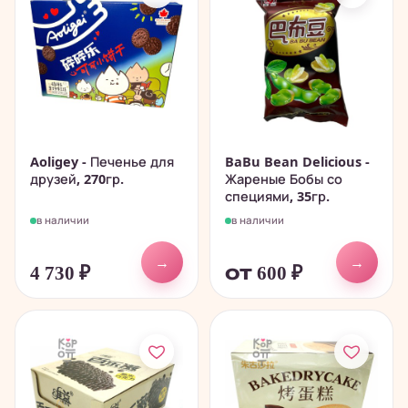
Aoligey - Печенье для
BaBu Bean Delicious -
друзей, 270гр.
Жареные Бобы со
специями, 35гр.
в наличии
в наличии
→
→
4 730
₽
от 600
₽