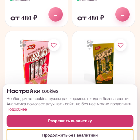
→
→
от 480
₽
от 480
₽
Настройки cookies
Необходимые cookies нужны для корзины, входа и безопасности.
Chunfu Crisp Angle
Chunfu Crisp Angle
Аналитика помогает улучшать сайт, но без неё можно продолжить.
Cakes - Хрустящее
Cakes - Хрустящее
Подробнее
злаковое...
злаковое...
Разрешить аналитику
в наличии
в наличии
Продолжить без аналитики
→
→