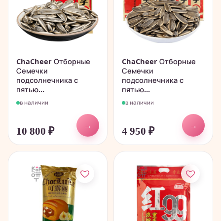
ChaCheer Отборные
ChaCheer Отборные
Семечки
Семечки
подсолнечника с
подсолнечника с
пятью...
пятью...
в наличии
в наличии
→
→
10 800
₽
4 950
₽