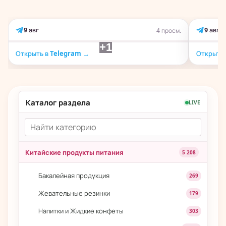
9 авг
9 авг
4 просм.
+1
Открыть в Telegram →
Открыть 
Каталог раздела
LIVE
Китайские продукты питания
5 208
Бакалейная продукция
269
Жевательные резинки
179
Напитки и Жидкие конфеты
303