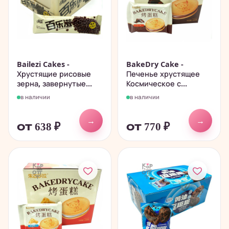
Bailezi Cakes -
BakeDry Cake -
Хрустящие рисовые
Печенье хрустящее
зерна, завернутые...
Космическое с...
в наличии
в наличии
→
→
от 638
₽
от 770
₽