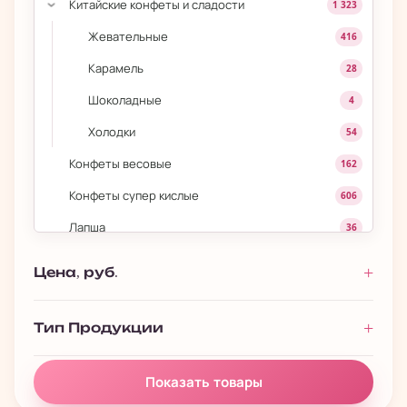
Китайские конфеты и сладости
1 323
›
Жевательные
416
Карамель
28
Шоколадные
4
Холодки
54
Конфеты весовые
162
Конфеты супер кислые
606
Лапша
36
Лапша быстрого приготовления
272
Цена, руб.
Леденцы на палочке
139
Мармеладки
443
Тип Продукции
Маршмеллоу
180
Показать товары
Моти
84