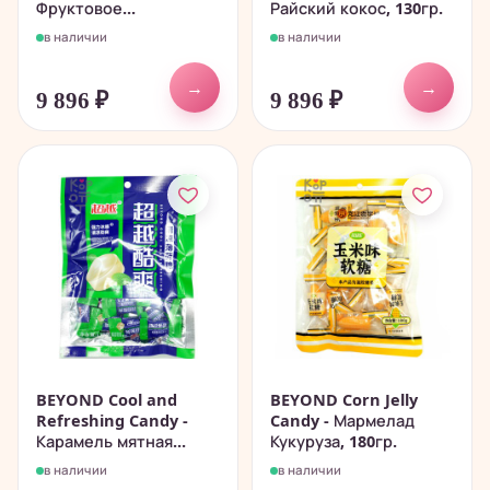
Фруктовое...
Райский кокос, 130гр.
в наличии
в наличии
→
→
9 896
₽
9 896
₽
BEYOND Cool and
BEYOND Corn Jelly
Refreshing Candy -
Candy - Мармелад
Карамель мятная...
Кукуруза, 180гр.
в наличии
в наличии