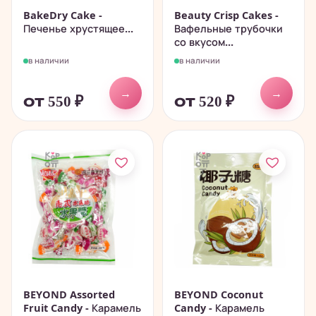
BakeDry Cake -
Beauty Crisp Cakes -
Печенье хрустящее...
Вафельные трубочки
со вкусом...
в наличии
в наличии
→
→
от 550
₽
от 520
₽
BEYOND Assorted
BEYOND Coconut
Fruit Candy - Карамель
Candy - Карамель