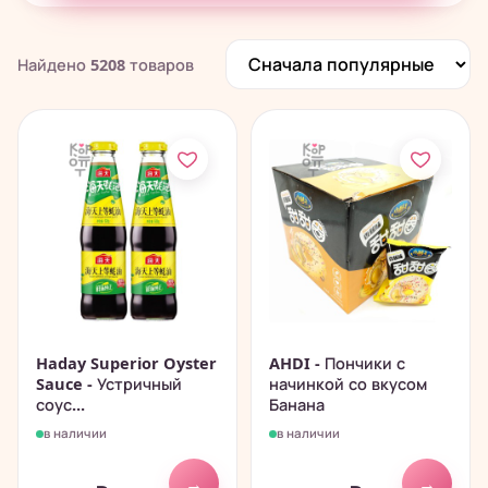
Печенье, пончики, батончики
280
Чай, растворимые напитки
195
Найдено
5208
товаров
Китайские снеки и чипсы
838
Haday Superior Oyster
AHDI - Пончики с
Sauce - Устричный
начинкой со вкусом
соус...
Банана
в наличии
в наличии
→
→