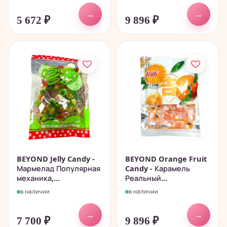
→
→
5 672
₽
9 896
₽
BEYOND Jelly Candy -
BEYOND Orange Fruit
Мармелад Популярная
Candy - Карамель
механика,...
Реальный...
в наличии
в наличии
→
→
7 700
₽
9 896
₽