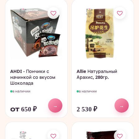
AHDI - Пончики с
Allie Натуральный
начинкой со вкусом
Арахис, 280гр.
Шоколада
в наличии
в наличии
→
→
от 650
₽
2 530
₽