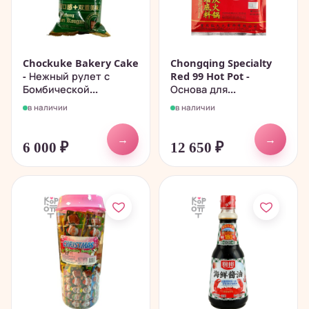
Chockuke Bakery Cake
Chongqing Specialty
- Нежный рулет с
Red 99 Hot Pot -
Бомбической...
Основа для...
в наличии
в наличии
→
→
6 000
₽
12 650
₽