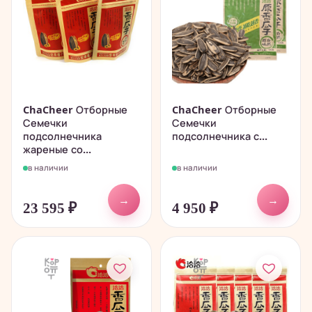
ChaCheer Отборные
ChaCheer Отборные
Семечки
Семечки
подсолнечника
подсолнечника с...
жареные со...
в наличии
в наличии
→
→
23 595
₽
4 950
₽