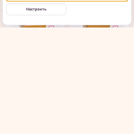
от 480
₽
от 480
₽
Настроить
Chunfu Crisp Angle
Chunfu Crisp Angle
Cakes - Хрустящее
Cakes - Хрустящее
злаковое...
злаковое...
в наличии
в наличии
→
→
от 480
₽
от 480
₽