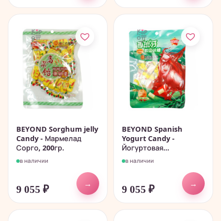
BEYOND Sorghum jelly
BEYOND Spanish
Candy - Мармелад
Yogurt Candy -
Сорго, 200гр.
Йогуртовая...
в наличии
в наличии
→
→
9 055
₽
9 055
₽