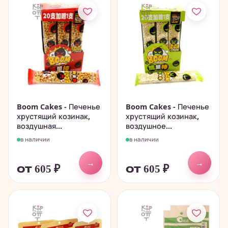
Boom Cakes - Печенье
Boom Cakes - Печенье
хрустящий козинак,
хрустящий козинак,
воздушная...
воздушное...
в наличии
в наличии
→
→
от 605
₽
от 605
₽