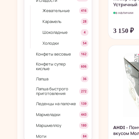
и сладости
Устричный с
Жевательные
416
в наличии
Карамель
28
3 150
₽
Шоколадные
4
Холодки
54
Конфеты весовые
162
Конфеты супер
606
кислые
Лапша
36
Лапша быстрого
272
приготовления
Леденцы на палочке
139
Мармеладки
443
Маршмеллоу
180
AHDI - Пон
вкусом Мо
Моти
84