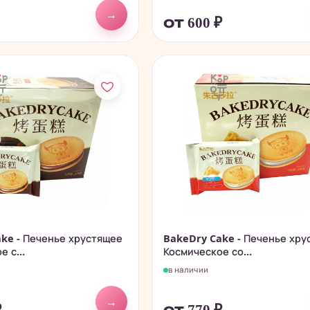
→
от 600
₽
ke - Печенье хрустящее
BakeDry Cake - Печенье хру
 с...
Космическое со...
в наличии
→