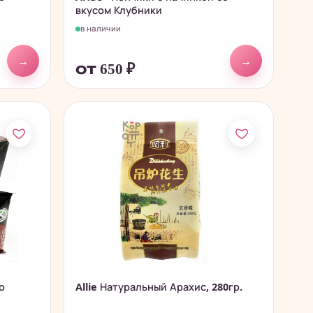
вкусом Клубники
в наличии
→
→
от 650
₽
о
Allie Натуральный Арахис, 280гр.