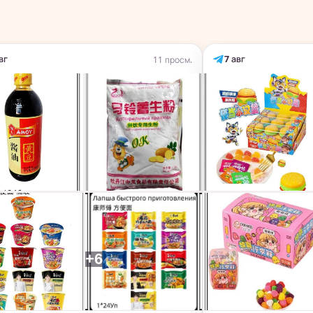
вг
7 авг
11 просм.
+6