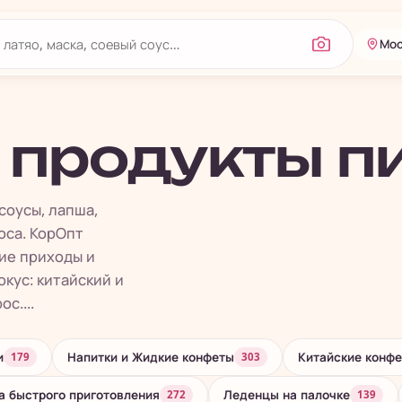
Мос
 продукты п
соусы, лапша,
оса. КорОпт
ие приходы и
кус: китайский и
с....
и
Напитки и Жидкие конфеты
Китайские конфе
179
303
 быстрого приготовления
Леденцы на палочке
272
139