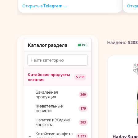
Открыть в Telegram →
Откр
Найдено
5208
Каталог раздела
LIVE
Китайские продукты
5 208
питания
Бакалейная
269
продукция
Жевательные
179
резинки
Напитки и Жидкие
303
конфеты
Китайские конфеты
Haday Supe
1 323
›