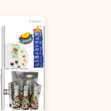
9 просм.
+6