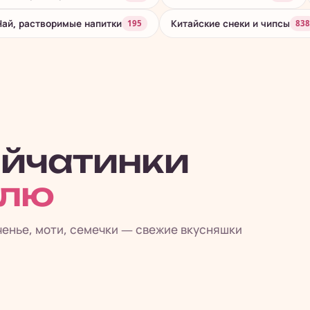
Чай, растворимые напитки
Китайские снеки и чипсы
195
838
айчатинки
елю
ченье, моти, семечки — свежие вкусняшки