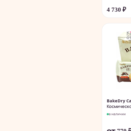
4 730
₽
BakeDry Ca
Космическое
в наличии