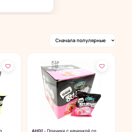
→
о
AHDI - Пончики с начинкой со