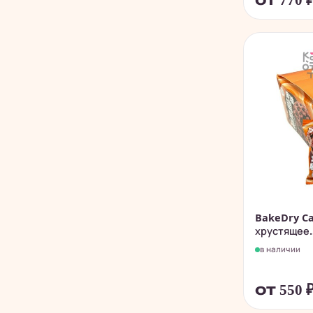
от 770
BakeDry Ca
хрустящее..
в наличии
от 550