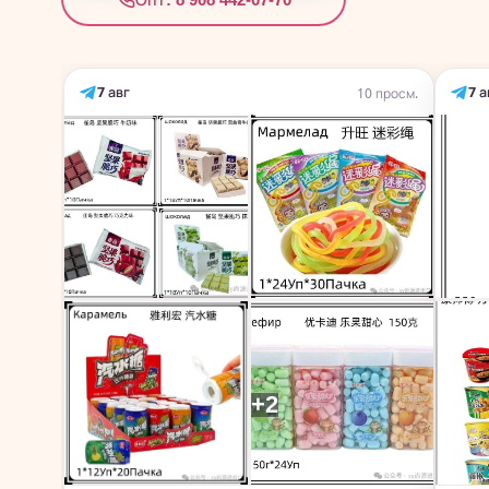
7 авг
7 а
10 просм.
+2