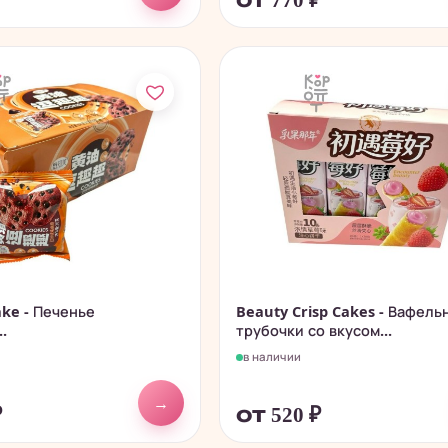
₽
от 770
₽
ke - Печенье
Beauty Crisp Cakes - Вафель
.
трубочки со вкусом...
в наличии
→
₽
от 520
₽