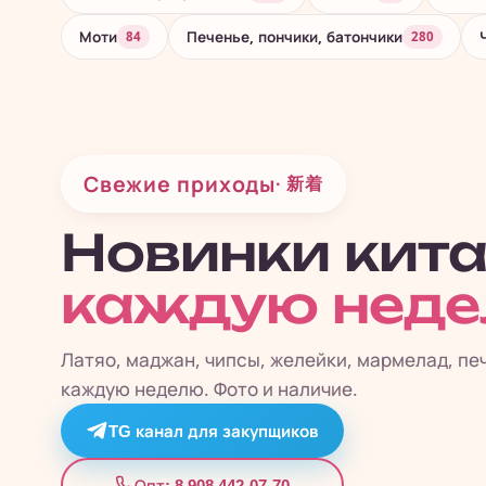
Моти
Печенье, пончики, батончики
84
280
Свежие приходы
· 新着
Новинки кит
каждую нед
Латяо, маджан, чипсы, желейки, мармелад, пе
каждую неделю. Фото и наличие.
TG канал для закупщиков
8 908 442-07-70
Опт: