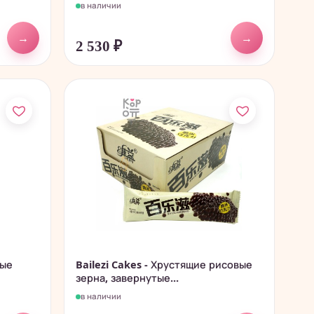
в наличии
→
→
2 530
₽
ные
Bailezi Cakes - Хрустящие рисовые
зерна, завернутые...
в наличии