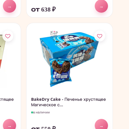
→
→
от 638
₽
стящее
BakeDry Cake - Печенье хрустящее
Магическое с...
в наличии
→
→