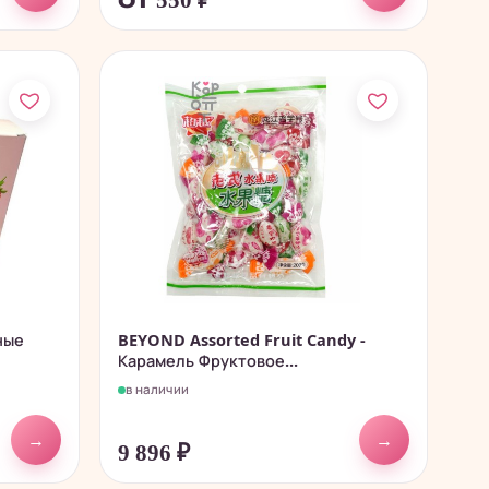
от 550
₽
ные
BEYOND Assorted Fruit Candy -
Карамель Фруктовое...
в наличии
→
→
9 896
₽