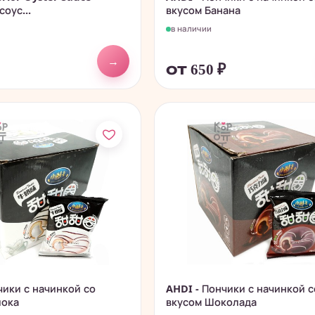
оус...
вкусом Банана
в наличии
→
от 650
₽
чики с начинкой со
AHDI - Пончики с начинкой с
лока
вкусом Шоколада