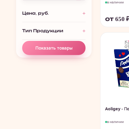
в наличии
Печенье, пончики,
280
батончики
Цена, руб.
от 650
Чай, растворимые
195
напитки
Тип Продукции
Китайские снеки и
838
чипсы
Показать товары
Aoligey - П
в наличии