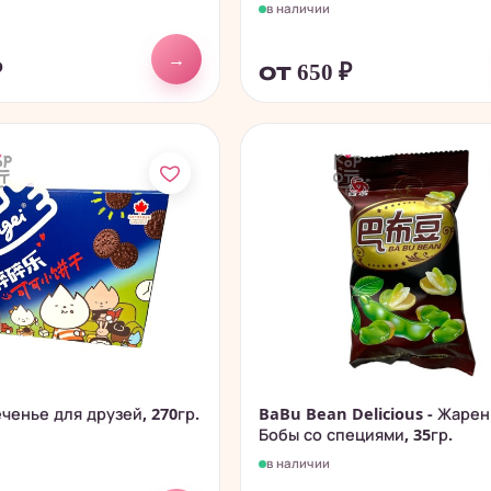
в наличии
→
₽
от 650
₽
еченье для друзей, 270гр.
BaBu Bean Delicious - Жаре
Бобы со специями, 35гр.
в наличии