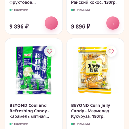
Фруктовое...
Райский кокос, 130гр.
в наличии
в наличии
→
→
9 896
₽
9 896
₽
BEYOND Cool and
BEYOND Corn Jelly
Refreshing Candy -
Candy - Мармелад
Карамель мятная...
Кукуруза, 180гр.
в наличии
в наличии