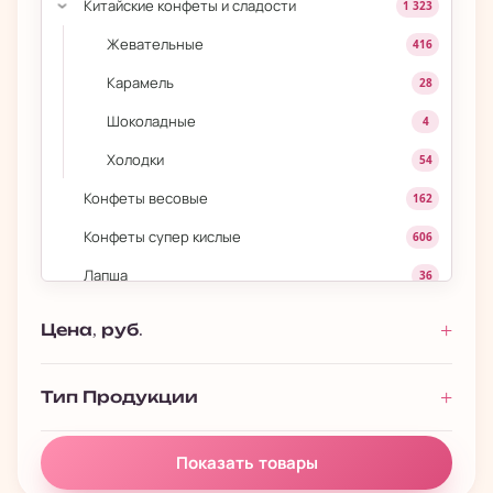
Китайские конфеты и сладости
1 323
›
Жевательные
416
Карамель
28
Шоколадные
4
Холодки
54
Конфеты весовые
162
Конфеты супер кислые
606
Лапша
36
Лапша быстрого приготовления
272
Цена, руб.
Леденцы на палочке
139
Мармеладки
443
Тип Продукции
Маршмеллоу
180
Показать товары
Моти
84