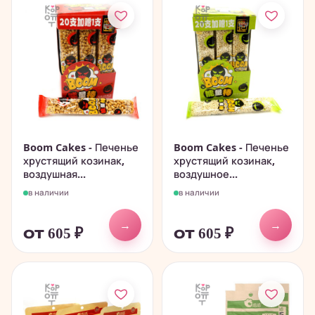
Boom Cakes - Печенье
Boom Cakes - Печенье
хрустящий козинак,
хрустящий козинак,
воздушная...
воздушное...
в наличии
в наличии
→
→
от 605
₽
от 605
₽