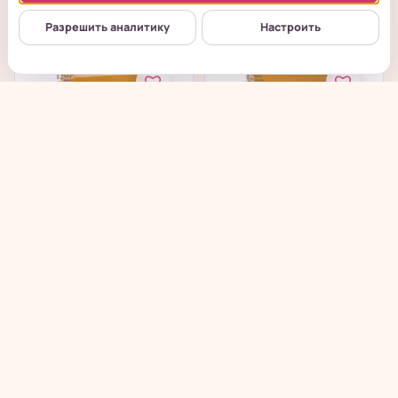
от 480
₽
от 480
₽
Разрешить аналитику
Настроить
Chunfu Crisp Angle
Chunfu Crisp Angle
Cakes - Хрустящее
Cakes - Хрустящее
злаковое...
злаковое...
в наличии
в наличии
→
→
от 480
₽
от 480
₽