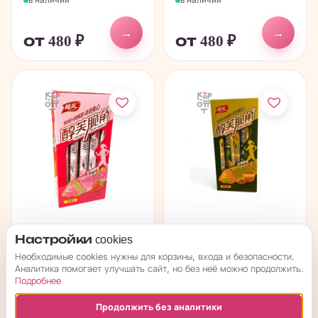
→
→
от 480
₽
от 480
₽
Chunfu Crisp Angle
Chunfu Crisp Angle
Настройки cookies
Cakes - Хрустящее
Cakes - Хрустящее
Необходимые cookies нужны для корзины, входа и безопасности.
злаковое...
злаковое...
Аналитика помогает улучшать сайт, но без неё можно продолжить.
Подробнее
в наличии
в наличии
Продолжить без аналитики
→
→