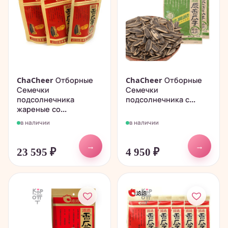
ChaCheer Отборные
ChaCheer Отборные
Семечки
Семечки
подсолнечника
подсолнечника с...
жареные со...
в наличии
в наличии
→
→
23 595
₽
4 950
₽