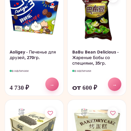
Aoligey - Печенье для
BaBu Bean Delicious -
друзей, 270гр.
Жареные Бобы со
специями, 35гр.
в наличии
в наличии
→
→
4 730
₽
от 600
₽