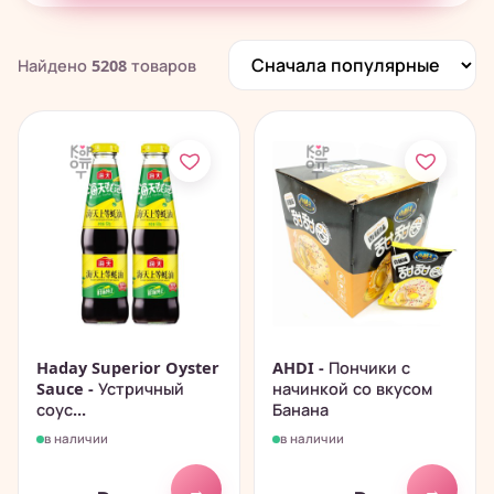
Печенье, пончики, батончики
280
Чай, растворимые напитки
195
Найдено
5208
товаров
Китайские снеки и чипсы
838
Haday Superior Oyster
AHDI - Пончики с
Sauce - Устричный
начинкой со вкусом
соус...
Банана
в наличии
в наличии
→
→