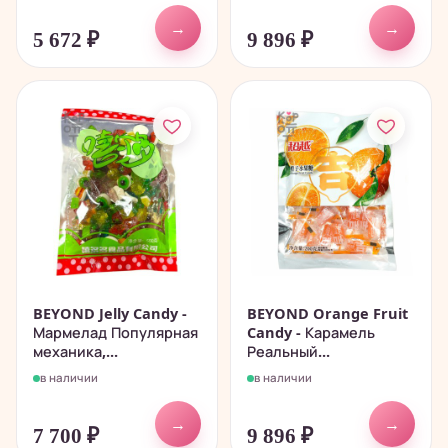
→
→
5 672
₽
9 896
₽
BEYOND Jelly Candy -
BEYOND Orange Fruit
Мармелад Популярная
Candy - Карамель
механика,...
Реальный...
в наличии
в наличии
→
→
7 700
₽
9 896
₽