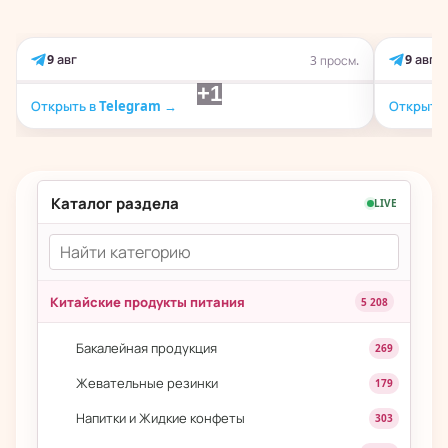
9 авг
9 авг
3 просм.
+1
Открыть в Telegram →
Открыть 
Каталог раздела
LIVE
Китайские продукты питания
5 208
Бакалейная продукция
269
Жевательные резинки
179
Напитки и Жидкие конфеты
303