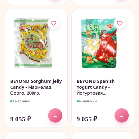
BEYOND Sorghum jelly
BEYOND Spanish
Candy - Мармелад
Yogurt Candy -
Сорго, 200гр.
Йогуртовая...
в наличии
в наличии
→
→
9 055
₽
9 055
₽