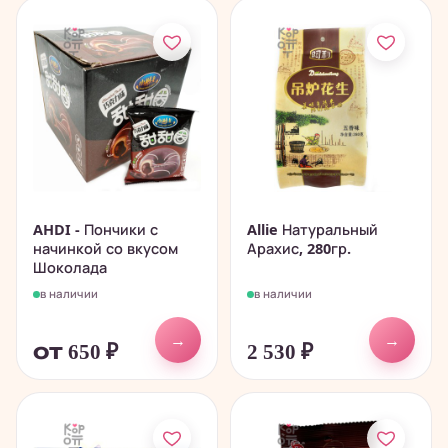
AHDI - Пончики с
Allie Натуральный
начинкой со вкусом
Арахис, 280гр.
Шоколада
в наличии
в наличии
→
→
от 650
₽
2 530
₽