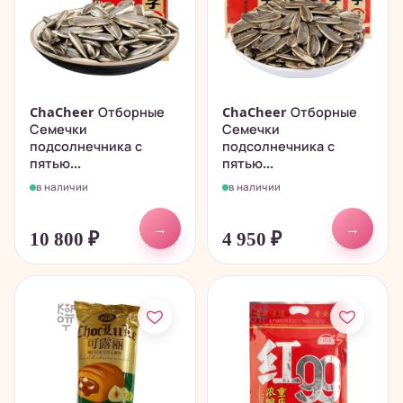
ChaCheer Отборные
ChaCheer Отборные
Семечки
Семечки
подсолнечника с
подсолнечника с
пятью...
пятью...
в наличии
в наличии
→
→
10 800
₽
4 950
₽