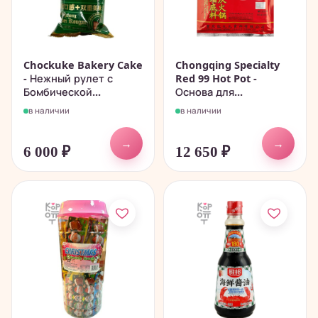
Chockuke Bakery Cake
Chongqing Specialty
- Нежный рулет с
Red 99 Hot Pot -
Бомбической...
Основа для...
в наличии
в наличии
→
→
6 000
₽
12 650
₽