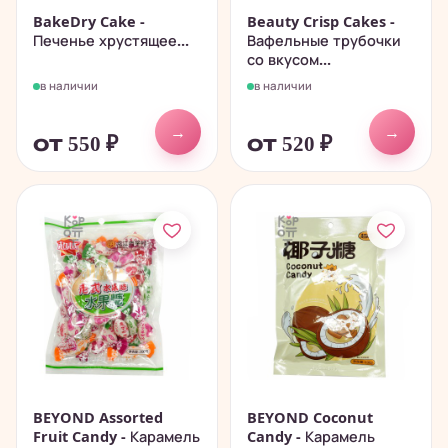
BakeDry Cake -
Beauty Crisp Cakes -
Печенье хрустящее...
Вафельные трубочки
со вкусом...
в наличии
в наличии
→
→
от 550
₽
от 520
₽
BEYOND Assorted
BEYOND Coconut
Fruit Candy - Карамель
Candy - Карамель