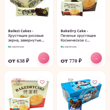
Bailezi Cakes -
BakeDry Cake -
Хрустящие рисовые
Печенье хрустящее
зерна, завернутые...
Космическое с...
в наличии
в наличии
→
→
от 638
₽
от 770
₽