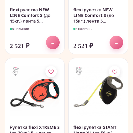
flexi рулетка NEW
flexi рулетка NEW
LINE Comfort S (до
LINE Comfort S (до
15кг.) лента 5...
15кг.) лента 5...
в наличии
в наличии
→
→
2 521
₽
2 521
₽
Рулетка flexi XTREME S
flexi рулетка GIANT
(до 20кг.) 5 м лента
Neon XL (от 50кг.)