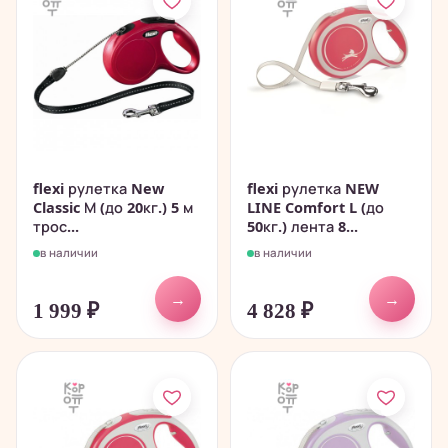
flexi рулетка New
flexi рулетка NEW
Classic М (до 20кг.) 5 м
LINE Comfort L (до
трос...
50кг.) лента 8...
в наличии
в наличии
→
→
1 999
₽
4 828
₽