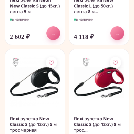
flexi рулетка Neon
flexi рулетка New
New Classic S (до 15кг.)
Classic L (до 50кг.)
лента 5 м
лента 8 м...
в наличии
в наличии
→
→
2 602
₽
4 118
₽
flexi рулетка New
flexi рулетка New
Classic S (до 12кг.) 5 м
Classic S (до 12кг.) 8 м
трос черная
трос...