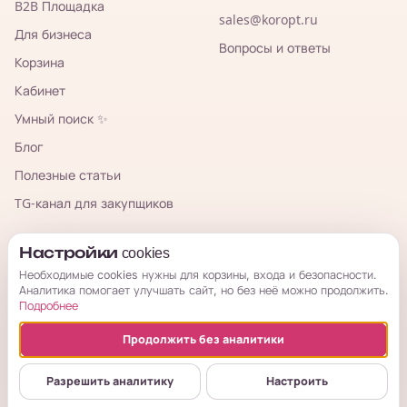
B2B Площадка
sales@koropt.ru
Для бизнеса
Вопросы и ответы
Корзина
Кабинет
Умный поиск ✨
Блог
Полезные статьи
TG-канал для закупщиков
КорОпт
Настройки cookies
Необходимые cookies нужны для корзины, входа и безопасности.
Аналитика помогает улучшать сайт, но без неё можно продолжить.
Подробнее
Продолжить без аналитики
© 2026 КорОпт. Корейские и китайские товары из Владивостока.
ИП Галицкая Мария Сергеевна · ИНН 253909697776 · ОГРНИП
Разрешить аналитику
Настроить
314254321800034
Публичная оферта
Условия возврата
Политика
Настройки cookies