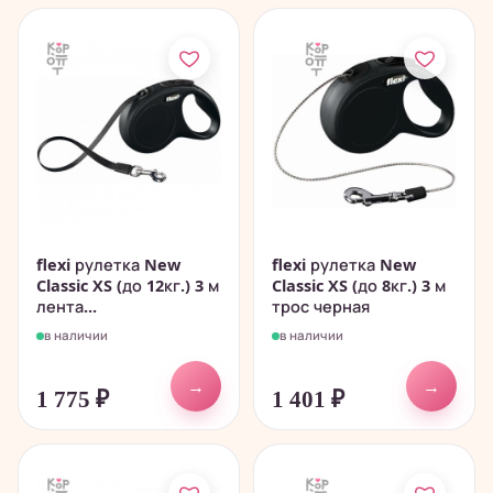
flexi рулетка New
flexi рулетка New
Classic XS (до 12кг.) 3 м
Classic XS (до 8кг.) 3 м
лента...
трос черная
в наличии
в наличии
→
→
1 775
₽
1 401
₽