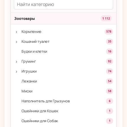
Зоотовары
1 112
›
Кормление
578
›
Кошачий туалет
35
Будки и клетки
16
›
Груминг
92
›
Игрушки
74
Лежанки
54
Миски
58
Наполнитель для Грызунов
6
Ошейники для Кошек
1
Ошейники для Собак
1