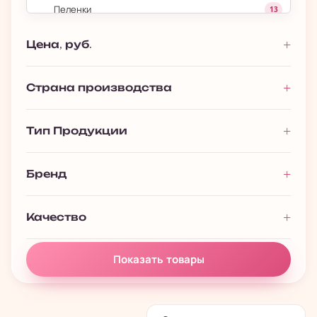
Пеленки
13
Переноски для Кошек
3
Цена, руб.
Переноски для Собак
20
Поводки
1
Страна производства
Рулетки
30
›
Тип Продукции
Аквариумистика
133
Бренд
Качество
Показать товары