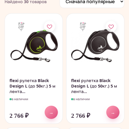
Найдено
30
товаров
flexi рулетка Black
flexi рулетка Black
Design L (до 50кг.) 5 м
Design L (до 50кг.) 5 м
лента...
лента...
в наличии
в наличии
→
→
2 766
₽
2 766
₽