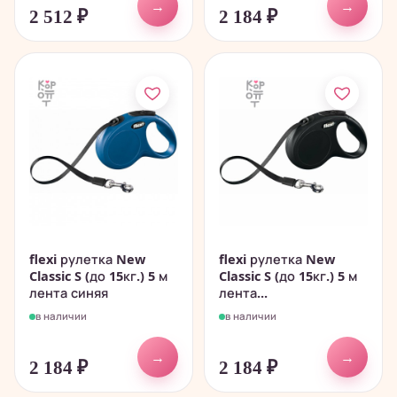
→
→
2 512
₽
2 184
₽
flexi рулетка New
flexi рулетка New
Classic S (до 15кг.) 5 м
Classic S (до 15кг.) 5 м
лента синяя
лента...
в наличии
в наличии
→
→
2 184
₽
2 184
₽