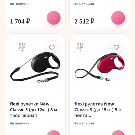
в наличии
в наличии
→
→
1 704
₽
2 512
₽
flexi рулетка New
flexi рулетка New
Classic S (до 12кг.) 8 м
Classic S (до 15кг.) 5 м
трос черная
лента...
в наличии
в наличии