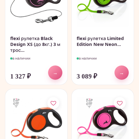
flexi рулетка Black
flexi рулетка Limited
Design XS (до 8кг.) 3 м
Edition New Neon...
трос...
в наличии
в наличии
→
→
1 327
₽
3 089
₽